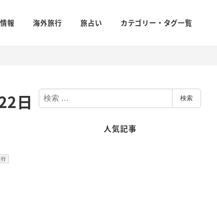
新情報
海外旅行
旅占い
カテゴリー・タグ一覧
検
22日
検索
索
人気記事
ゴリー
旅行