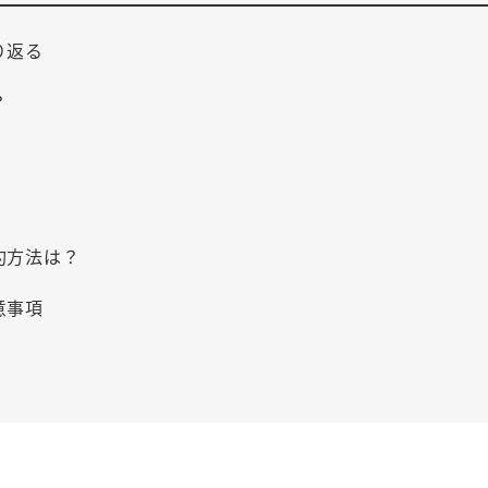
り返る
？
約方法は？
意事項