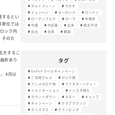
ポルトフィーノ
マカオ
ミュンヘン
ヨーロッパ
ロンドン
援するとい
ローテンブルク
ローマ
中南米
県単位では
中国
中近東
北米
南太平洋
ブロック内
台北
台湾
韓国
。そのた
拡大するこ
余曲折あり
タグ
GoToトラベルキャンペーン
は、4月以
ご当地グルメ
ひとり旅
アニメのロケ地
アフタヌーンティー
イルミネーション
インスタ映え
カウントダウン
カヌー
キャンプ
キャンペーン
クラブラウンジ
クリスマス
グランピング