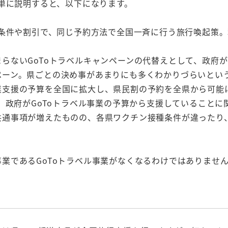
簡単に説明すると、以下になります。
条件や割引で、同じ予約方法で全国一斉に行う旅行喚起策。
らないGoToトラベルキャンペーンの代替えとして、政府がG
ペーン。県ごとの決め事があまりにも多くわかりづらいとい
業支援の予算を全国に拡大し、県民割の予約を全県から可能
、政府がGoToトラベル事業の予算から支援していることに
共通事項が増えたものの、各県ワクチン接種条件が違ったり
業であるGoToトラベル事業がなくなるわけではありませ