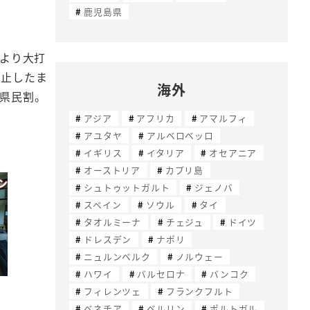
鹿児島県
により大打
停止したま
海外
と県民割。
アジア
アフリカ
アマルフィ
アユタヤ
アルベロベッロ
イギリス
イタリア
オセアニア
オーストリア
カプリ島
シュトゥットガルト
ジェノバ
スペイン
ソウル
タイ
タオルミーナ
チェジュ
ドイツ
ドレスデン
ナポリ
ニュルンベルク
ノルウェー
ハワイ
バルセロナ
バンコク
フィレンツェ
フランクフルト
ベネチア
ベルリン
ポルトガル