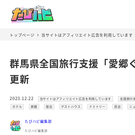
トップページ
当サイトはアフィリエイト広告を利用しています
群馬県全国旅行支援「愛郷ぐ
更新
カテゴリー
カテゴリ
2023.12.22
当サイトはアフィリエイト広告を利用しています
全国旅行
投稿日
カテゴリー
カテゴリー
カテゴリー
カテゴリー
カテゴリー
カテゴリー
カ
ホテル
旅館
宿泊
ゲストハウス
ドミトリー
民泊
ニ
たびハピ編集部
たびハピ編集部