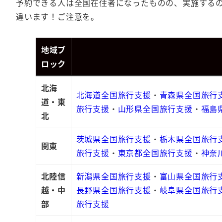
予約できる人は全国在住者になったものの、実施するの
違います！ご注意を。
地域ブ
ロック
北海
北海道全国旅行支援
・
青森県全国旅行
道・東
旅行支援
・
山形県全国旅行支援
・
福島
北
茨城県全国旅行支援
・
栃木県全国旅行
関東
旅行支援
・
東京都全国旅行支援
・
神奈
北陸信
新潟県全国旅行支援
・
富山県全国旅行
越・中
長野県全国旅行支援
・
岐阜県全国旅行
部
旅行支援