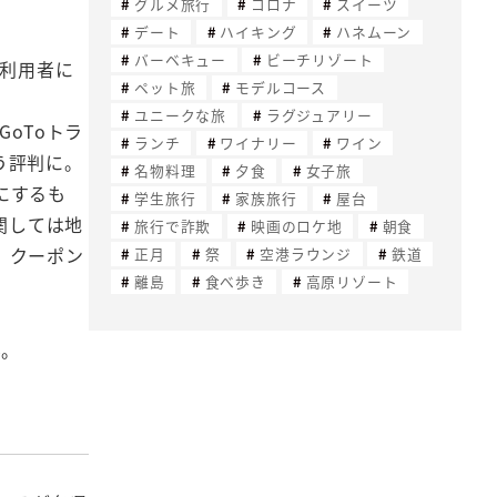
グルメ旅行
コロナ
スイーツ
デート
ハイキング
ハネムーン
バーベキュー
ビーチリゾート
利用者に
ペット旅
モデルコース
ユニークな旅
ラグジュアリー
oToトラ
ランチ
ワイナリー
ワイン
う評判に。
名物料理
夕食
女子旅
にするも
学生旅行
家族旅行
屋台
関しては地
旅行で詐欺
映画のロケ地
朝食
、クーポン
正月
祭
空港ラウンジ
鉄道
離島
食べ歩き
高原リゾート
ん。