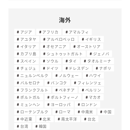
海外
アジア
アフリカ
アマルフィ
アユタヤ
アルベロベッロ
イギリス
イタリア
オセアニア
オーストリア
カプリ島
シュトゥットガルト
ジェノバ
スペイン
ソウル
タイ
タオルミーナ
チェジュ
ドイツ
ドレスデン
ナポリ
ニュルンベルク
ノルウェー
ハワイ
バルセロナ
バンコク
フィレンツェ
フランクフルト
ベネチア
ベルリン
ポルトガル
ポルトフィーノ
マカオ
ミュンヘン
ヨーロッパ
ロンドン
ローテンブルク
ローマ
中南米
中国
中近東
北米
南太平洋
台北
台湾
韓国