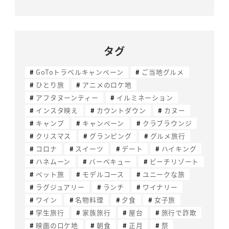
タグ
GoToトラベルキャンペーン
ご当地グルメ
ひとり旅
アニメのロケ地
アフタヌーンティー
イルミネーション
インスタ映え
カウントダウン
カヌー
キャンプ
キャンペーン
クラブラウンジ
クリスマス
グランピング
グルメ旅行
コロナ
スイーツ
デート
ハイキング
ハネムーン
バーベキュー
ビーチリゾート
ペット旅
モデルコース
ユニークな旅
ラグジュアリー
ランチ
ワイナリー
ワイン
名物料理
夕食
女子旅
学生旅行
家族旅行
屋台
旅行で詐欺
映画のロケ地
朝食
正月
祭