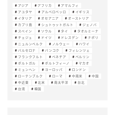
アジア
アフリカ
アマルフィ
アユタヤ
アルベロベッロ
イギリス
イタリア
オセアニア
オーストリア
カプリ島
シュトゥットガルト
ジェノバ
スペイン
ソウル
タイ
タオルミーナ
チェジュ
ドイツ
ドレスデン
ナポリ
ニュルンベルク
ノルウェー
ハワイ
バルセロナ
バンコク
フィレンツェ
フランクフルト
ベネチア
ベルリン
ポルトガル
ポルトフィーノ
マカオ
ミュンヘン
ヨーロッパ
ロンドン
ローテンブルク
ローマ
中南米
中国
中近東
北米
南太平洋
台北
台湾
韓国