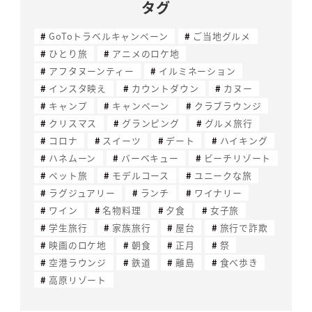
タグ
GoToトラベルキャンペーン
ご当地グルメ
ひとり旅
アニメのロケ地
アフタヌーンティー
イルミネーション
インスタ映え
カウントダウン
カヌー
キャンプ
キャンペーン
クラブラウンジ
クリスマス
グランピング
グルメ旅行
コロナ
スイーツ
デート
ハイキング
ハネムーン
バーベキュー
ビーチリゾート
ペット旅
モデルコース
ユニークな旅
ラグジュアリー
ランチ
ワイナリー
ワイン
名物料理
夕食
女子旅
学生旅行
家族旅行
屋台
旅行で詐欺
映画のロケ地
朝食
正月
祭
空港ラウンジ
鉄道
離島
食べ歩き
高原リゾート