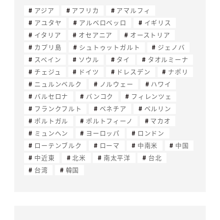
アジア
アフリカ
アマルフィ
アユタヤ
アルベロベッロ
イギリス
イタリア
オセアニア
オーストリア
カプリ島
シュトゥットガルト
ジェノバ
スペイン
ソウル
タイ
タオルミーナ
チェジュ
ドイツ
ドレスデン
ナポリ
ニュルンベルク
ノルウェー
ハワイ
バルセロナ
バンコク
フィレンツェ
フランクフルト
ベネチア
ベルリン
ポルトガル
ポルトフィーノ
マカオ
ミュンヘン
ヨーロッパ
ロンドン
ローテンブルク
ローマ
中南米
中国
中近東
北米
南太平洋
台北
台湾
韓国