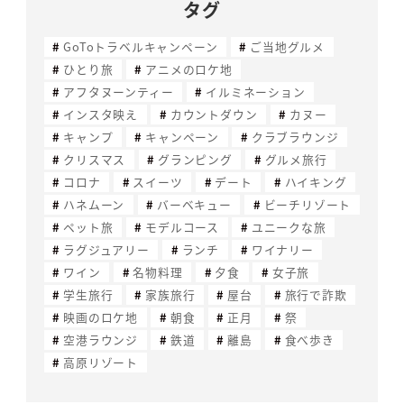
タグ
GoToトラベルキャンペーン
ご当地グルメ
ひとり旅
アニメのロケ地
アフタヌーンティー
イルミネーション
インスタ映え
カウントダウン
カヌー
キャンプ
キャンペーン
クラブラウンジ
クリスマス
グランピング
グルメ旅行
コロナ
スイーツ
デート
ハイキング
ハネムーン
バーベキュー
ビーチリゾート
ペット旅
モデルコース
ユニークな旅
ラグジュアリー
ランチ
ワイナリー
ワイン
名物料理
夕食
女子旅
学生旅行
家族旅行
屋台
旅行で詐欺
映画のロケ地
朝食
正月
祭
空港ラウンジ
鉄道
離島
食べ歩き
高原リゾート