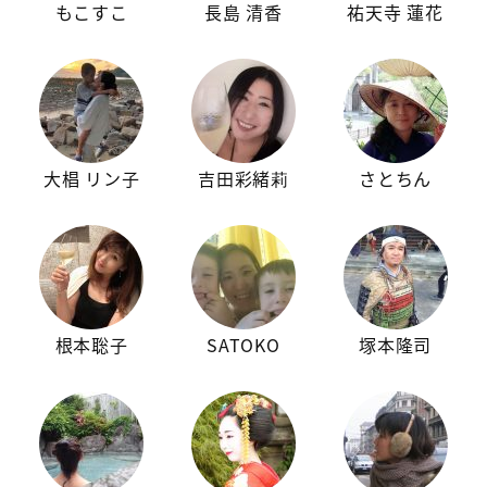
もこすこ
長島 清香
祐天寺 蓮花
大椙 リン子
吉田彩緒莉
さとちん
根本聡子
SATOKO
塚本隆司