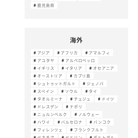
鹿児島県
海外
アジア
アフリカ
アマルフィ
アユタヤ
アルベロベッロ
イギリス
イタリア
オセアニア
オーストリア
カプリ島
シュトゥットガルト
ジェノバ
スペイン
ソウル
タイ
タオルミーナ
チェジュ
ドイツ
ドレスデン
ナポリ
ニュルンベルク
ノルウェー
ハワイ
バルセロナ
バンコク
フィレンツェ
フランクフルト
ベネチア
ベルリン
ポルトガル