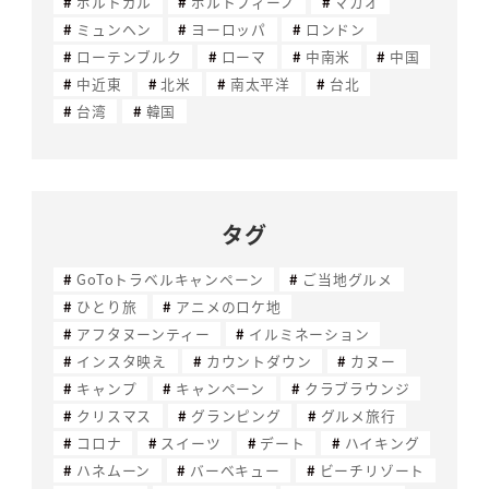
ポルトガル
ポルトフィーノ
マカオ
ミュンヘン
ヨーロッパ
ロンドン
ローテンブルク
ローマ
中南米
中国
中近東
北米
南太平洋
台北
台湾
韓国
タグ
GoToトラベルキャンペーン
ご当地グルメ
ひとり旅
アニメのロケ地
アフタヌーンティー
イルミネーション
インスタ映え
カウントダウン
カヌー
キャンプ
キャンペーン
クラブラウンジ
クリスマス
グランピング
グルメ旅行
コロナ
スイーツ
デート
ハイキング
ハネムーン
バーベキュー
ビーチリゾート