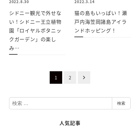
2022.8.30
2022.3.14
シドニー観光で外せな
猫の島もいっぱい！瀬
い！シドニー王立植物
戸内海笠岡諸島アイラ
園「ロイヤルボタニッ
ンドホッピング！
クガーデン」の楽し
み…
投
1
2
稿
検
ナ
検索
索
ビ
人気記事
ゲ