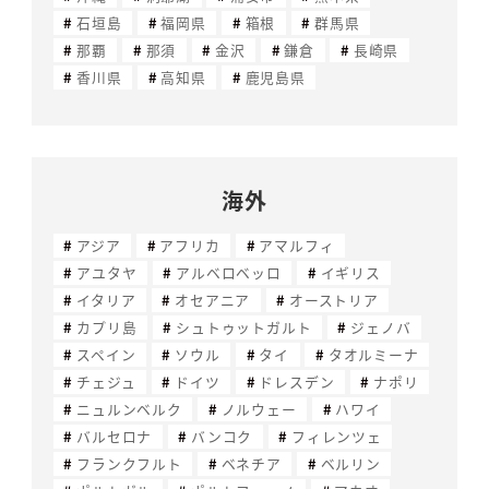
石垣島
福岡県
箱根
群馬県
那覇
那須
金沢
鎌倉
長崎県
香川県
高知県
鹿児島県
海外
アジア
アフリカ
アマルフィ
アユタヤ
アルベロベッロ
イギリス
イタリア
オセアニア
オーストリア
カプリ島
シュトゥットガルト
ジェノバ
スペイン
ソウル
タイ
タオルミーナ
チェジュ
ドイツ
ドレスデン
ナポリ
ニュルンベルク
ノルウェー
ハワイ
バルセロナ
バンコク
フィレンツェ
フランクフルト
ベネチア
ベルリン