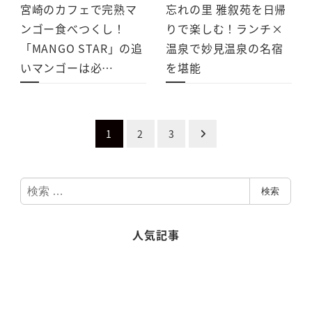
宮崎のカフェで完熟マ
忘れの里 雅叙苑を日帰
ンゴー食べつくし！
りで楽しむ！ランチ×
「MANGO STAR」の追
温泉で妙見温泉の名宿
いマンゴーは必…
を堪能
投
1
2
3
稿
検
ナ
検索
索
ビ
人気記事
ゲ
ー
シ