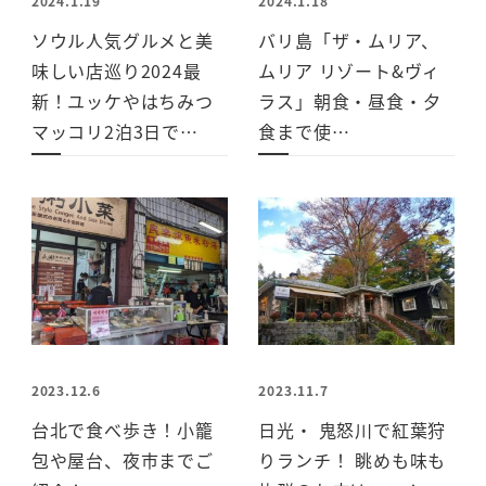
2024.1.19
2024.1.18
ソウル人気グルメと美
バリ島「ザ・ムリア、
味しい店巡り2024最
ムリア リゾート&ヴィ
新！ユッケやはちみつ
ラス」朝食・昼食・夕
マッコリ2泊3日で…
食まで使…
2023.12.6
2023.11.7
台北で食べ歩き！小籠
日光・ 鬼怒川で紅葉狩
包や屋台、夜市までご
りランチ！ 眺めも味も