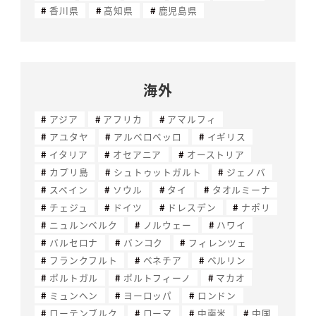
香川県
高知県
鹿児島県
海外
アジア
アフリカ
アマルフィ
アユタヤ
アルベロベッロ
イギリス
イタリア
オセアニア
オーストリア
カプリ島
シュトゥットガルト
ジェノバ
スペイン
ソウル
タイ
タオルミーナ
チェジュ
ドイツ
ドレスデン
ナポリ
ニュルンベルク
ノルウェー
ハワイ
バルセロナ
バンコク
フィレンツェ
フランクフルト
ベネチア
ベルリン
ポルトガル
ポルトフィーノ
マカオ
ミュンヘン
ヨーロッパ
ロンドン
ローテンブルク
ローマ
中南米
中国