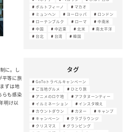
ポルトフィーノ
マカオ
ミュンヘン
ヨーロッパ
ロンドン
ローテンブルク
ローマ
中南米
中国
中近東
北米
南太平洋
台北
台湾
韓国
タグ
体制に。し
が平等に旅
GoToトラベルキャンペーン
、まずは地
ご当地グルメ
ひとり旅
ちらも感染
アニメのロケ地
アフタヌーンティー
の年明け以
イルミネーション
インスタ映え
カウントダウン
カヌー
キャンプ
キャンペーン
クラブラウンジ
クリスマス
グランピング