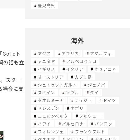
鹿児島県
海外
GoToト
アジア
アフリカ
アマルフィ
アユタヤ
アルベロベッロ
開の話も立
イギリス
イタリア
オセアニア
オーストリア
カプリ島
」。スター
シュトゥットガルト
ジェノバ
る場合に支
スペイン
ソウル
タイ
タオルミーナ
チェジュ
ドイツ
ドレスデン
ナポリ
ニュルンベルク
ノルウェー
ハワイ
バルセロナ
バンコク
フィレンツェ
フランクフルト
ベネチア
ベルリン
ポルトガル