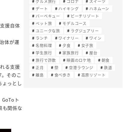
グルメ旅行
コロナ
スイーツ
デート
ハイキング
ハネムーン
バーベキュー
ビーチリゾート
ペット旅
モデルコース
、支援自体
ユニークな旅
ラグジュアリー
ランチ
ワイナリー
ワイン
自治体が運
名物料理
夕食
女子旅
学生旅行
家族旅行
屋台
旅行で詐欺
映画のロケ地
朝食
される支援
正月
祭
空港ラウンジ
鉄道
す。そのこ
離島
食べ歩き
高原リゾート
ちょっとし
GoToト
県も関係な