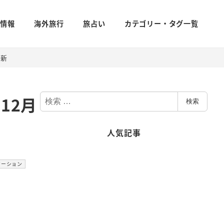
新情報
海外旅行
旅占い
カテゴリー・タグ一覧
更新
検
12月
検索
索
人気記事
リー
ケーション