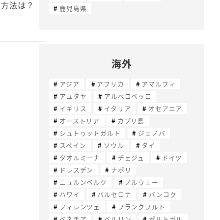
国方法は？
鹿児島県
海外
アジア
アフリカ
アマルフィ
アユタヤ
アルベロベッロ
イギリス
イタリア
オセアニア
オーストリア
カプリ島
シュトゥットガルト
ジェノバ
スペイン
ソウル
タイ
タオルミーナ
チェジュ
ドイツ
ドレスデン
ナポリ
ニュルンベルク
ノルウェー
ハワイ
バルセロナ
バンコク
フィレンツェ
フランクフルト
ベネチア
ベルリン
ポルトガル