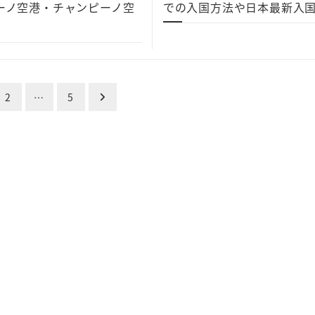
ーノ空港・チャンピーノ空
での入国方法や日本最新入
2
…
5