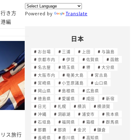
の行き方
Powered by
Translate
空港編
日本
お台場
三浦
上田
与論島
京都市内
伊豆
佐賀県
函館
名古屋
埼玉県
堺
大分県
大阪市内
奄美大島
宮古島
宮崎県
小笠原諸島
山口県
岡山県
島根県
広島県
徳島県
愛媛県
成田
新宿
日光
札幌
横浜
横須賀
沖縄
洞爺湖
浦安市
熊本県
石垣島
福岡県
箱根
群馬県
那覇
那須
金沢
鎌倉
ギリス旅行
長崎県
香川県
高知県