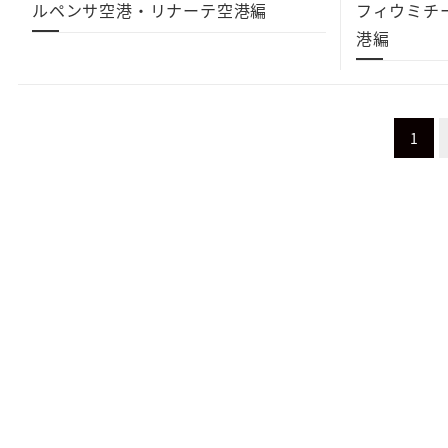
ルペンサ空港・リナーテ空港編
フィウミチ
港編
投
1
稿
ナ
ビ
ゲ
ー
シ
ョ