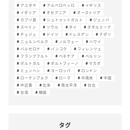
アユタヤ
アルベロベッロ
イギリス
イタリア
オセアニア
オーストリア
カプリ島
シュトゥットガルト
ジェノバ
スペイン
ソウル
タイ
タオルミーナ
チェジュ
ドイツ
ドレスデン
ナポリ
ニュルンベルク
ノルウェー
ハワイ
バルセロナ
バンコク
フィレンツェ
フランクフルト
ベネチア
ベルリン
ポルトガル
ポルトフィーノ
マカオ
ミュンヘン
ヨーロッパ
ロンドン
ローテンブルク
ローマ
中南米
中国
中近東
北米
南太平洋
台北
台湾
韓国
タグ