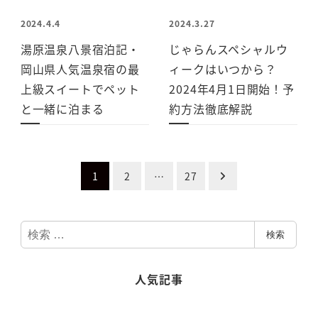
2024.4.4
2024.3.27
湯原温泉八景宿泊記・
じゃらんスペシャルウ
岡山県人気温泉宿の最
ィークはいつから？
上級スイートでペット
2024年4月1日開始！予
と一緒に泊まる
約方法徹底解説
投
1
2
…
27
稿
検
ナ
検索
索
ビ
人気記事
ゲ