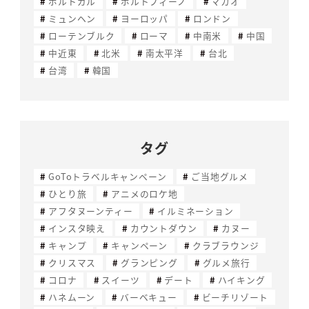
ポルトガル
ポルトフィーノ
マカオ
ミュンヘン
ヨーロッパ
ロンドン
ローテンブルク
ローマ
中南米
中国
中近東
北米
南太平洋
台北
台湾
韓国
タグ
GoToトラベルキャンペーン
ご当地グルメ
ひとり旅
アニメのロケ地
アフタヌーンティー
イルミネーション
インスタ映え
カウントダウン
カヌー
キャンプ
キャンペーン
クラブラウンジ
クリスマス
グランピング
グルメ旅行
コロナ
スイーツ
デート
ハイキング
ハネムーン
バーベキュー
ビーチリゾート