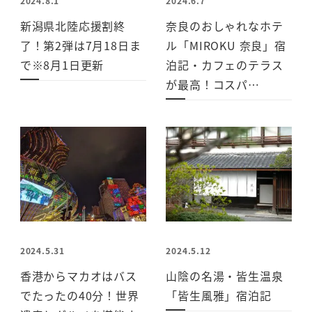
2024.8.1
2024.6.7
新潟県北陸応援割終
奈良のおしゃれなホテ
了！第2弾は7月18日ま
ル「MIROKU 奈良」宿
で※8月1日更新
泊記・カフェのテラス
が最高！コスパ…
2024.5.31
2024.5.12
香港からマカオはバス
山陰の名湯・皆生温泉
でたったの40分！世界
「皆生風雅」宿泊記