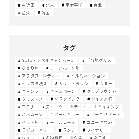
中近東
北米
南太平洋
台北
台湾
韓国
タグ
GoToトラベルキャンペーン
ご当地グルメ
ひとり旅
アニメのロケ地
アフタヌーンティー
イルミネーション
インスタ映え
カウントダウン
カヌー
キャンプ
キャンペーン
クラブラウンジ
クリスマス
グランピング
グルメ旅行
コロナ
スイーツ
デート
ハイキング
ハネムーン
バーベキュー
ビーチリゾート
ペット旅
モデルコース
ユニークな旅
ラグジュアリー
ランチ
ワイナリー
ワイン
名物料理
夕食
女子旅