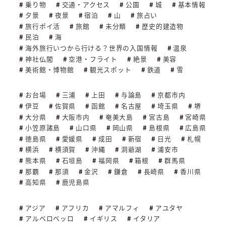
乗り物
交通・アクセス
公園
城
基本情報
夕景
夜景
宿泊
山
旅占い
旅行ポイ活
旅館
未分類
歴史的建造物
民泊
海
海外旅行いつから行ける？世界の入国情報
温泉
神社仏閣
空港・フライト
絶景
美容
美術館・博物館
観光スポット
鉄道
雪
お台場
三浦
上田
与論島
京都市内
伊豆
佐賀県
函館
名古屋
埼玉県
堺
大分県
大阪市内
奄美大島
宮古島
宮崎県
小笠原諸島
山口県
岡山県
島根県
広島県
徳島県
愛媛県
成田
新宿
日光
札幌
横浜
横須賀
沖縄
洞爺湖
浦安市
熊本県
石垣島
福岡県
箱根
群馬県
那覇
那須
金沢
鎌倉
長崎県
香川県
高知県
鹿児島県
アジア
アフリカ
アマルフィ
アユタヤ
アルベロベッロ
イギリス
イタリア