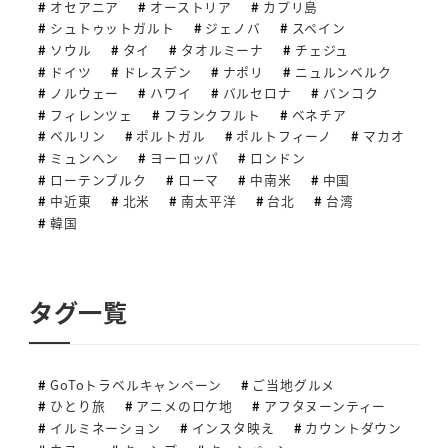
オセアニア
オーストリア
カプリ島
シュトゥットガルト
ジェノバ
スペイン
ソウル
タイ
タオルミーナ
チェジュ
ドイツ
ドレスデン
ナポリ
ニュルンベルク
ノルウェー
ハワイ
バルセロナ
バンコク
フィレンツェ
フランクフルト
ベネチア
ベルリン
ポルトガル
ポルトフィーノ
マカオ
ミュンヘン
ヨーロッパ
ロンドン
ローテンブルク
ローマ
中南米
中国
中近東
北米
南太平洋
台北
台湾
韓国
タグ一覧
GoToトラベルキャンペーン
ご当地グルメ
ひとり旅
アニメのロケ地
アフタヌーンティー
イルミネーション
インスタ映え
カウントダウン