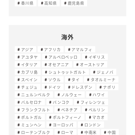
香川県
高知県
鹿児島県
海外
アジア
アフリカ
アマルフィ
アユタヤ
アルベロベッロ
イギリス
イタリア
オセアニア
オーストリア
カプリ島
シュトゥットガルト
ジェノバ
スペイン
ソウル
タイ
タオルミーナ
チェジュ
ドイツ
ドレスデン
ナポリ
ニュルンベルク
ノルウェー
ハワイ
バルセロナ
バンコク
フィレンツェ
フランクフルト
ベネチア
ベルリン
ポルトガル
ポルトフィーノ
マカオ
ミュンヘン
ヨーロッパ
ロンドン
ローテンブルク
ローマ
中南米
中国