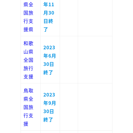
県全
年11
国旅
月30
行支
日終
援県
了
和歌
2023
山県
年6月
全国
30日
旅行
終了
支援
鳥取
2023
県全
年9月
国旅
30日
行支
終了
援