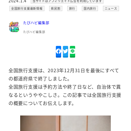
カテゴリー
2024.1.4
当サイトはアフィリエイト広告を利用しています
投稿日
カテゴリー
カテゴリー
カテゴリー
カテゴリー
カテゴリー
全国旅行支援最新情報
県民割
旅行
国内旅行
ニュース
たびハピ編集部
たびハピ編集部
全国旅行支援は、2023年12月31日を最後にすべて
の都道府県で終了しました。
全国旅行支援は予約方法や終了日など、自治体で異
なるというややこしさ。この記事では全国旅行支援
の概要についてお伝えします。