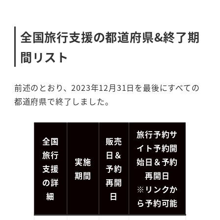
全国旅行支援の都道府県&終了期
間リスト
前述のとおり、2023年12月31日を最後にすべての
都道府県で終了しました。
旅行予約サ
全国
販売
イト予約開
旅行
日＆
実施
始日＆予約
支援
予約
期間
再開日
の詳
再開
※リンクか
細
日
ら予約可能