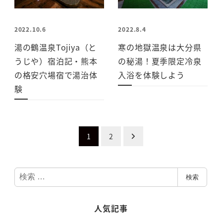
2022.10.6
2022.8.4
湯の鶴温泉Tojiya（と
寒の地獄温泉は大分県
うじや）宿泊記・熊本
の秘湯！夏季限定冷泉
の格安穴場宿で湯治体
入浴を体験しよう
験
投
1
2
稿
検
ナ
検索
索
ビ
人気記事
ゲ