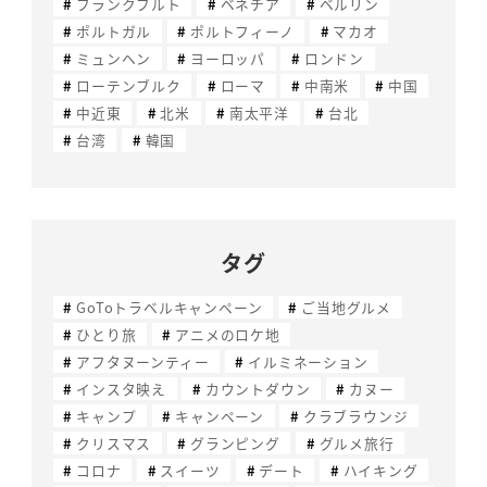
フランクフルト
ベネチア
ベルリン
ポルトガル
ポルトフィーノ
マカオ
ミュンヘン
ヨーロッパ
ロンドン
ローテンブルク
ローマ
中南米
中国
中近東
北米
南太平洋
台北
台湾
韓国
タグ
GoToトラベルキャンペーン
ご当地グルメ
ひとり旅
アニメのロケ地
アフタヌーンティー
イルミネーション
インスタ映え
カウントダウン
カヌー
キャンプ
キャンペーン
クラブラウンジ
クリスマス
グランピング
グルメ旅行
コロナ
スイーツ
デート
ハイキング