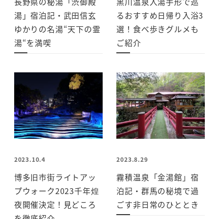
長野県の秘湯「渋御殿
黒川温泉入湯手形で巡
湯」宿泊記・武田信玄
るおすすめ日帰り入浴3
ゆかりの名湯“天下の霊
選！食べ歩きグルメも
湯“を満喫
ご紹介
2023.10.4
2023.8.29
博多旧市街ライトアッ
霧積温泉「金湯館」宿
プウォーク2023千年煌
泊記・群馬の秘境で過
夜開催決定！見どころ
ごす非日常のひととき
を徹底紹介