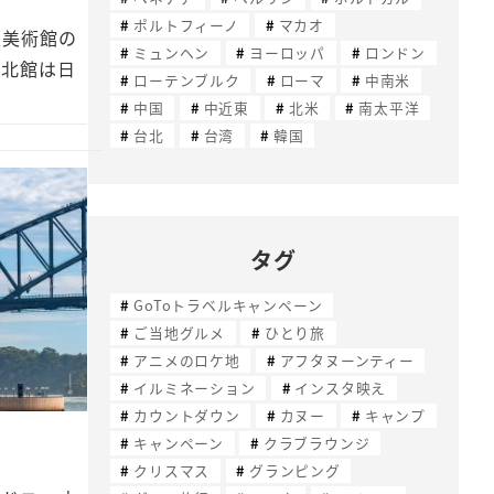
ポルトフィーノ
マカオ
立美術館の
ミュンヘン
ヨーロッパ
ロンドン
の北館は日
ローテンブルク
ローマ
中南米
中国
中近東
北米
南太平洋
台北
台湾
韓国
タグ
GoToトラベルキャンペーン
ご当地グルメ
ひとり旅
アニメのロケ地
アフタヌーンティー
イルミネーション
インスタ映え
カウントダウン
カヌー
キャンプ
キャンペーン
クラブラウンジ
クリスマス
グランピング