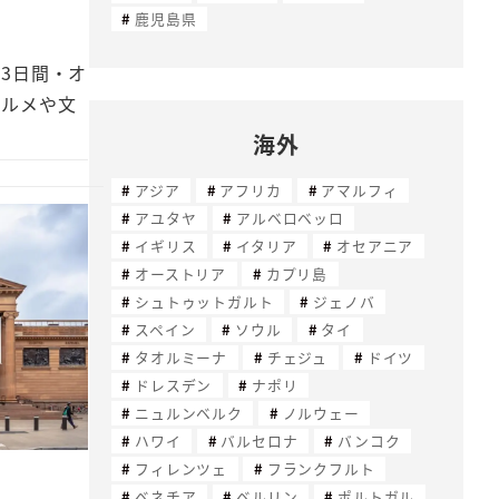
鹿児島県
3日間・オ
グルメや文
海外
アジア
アフリカ
アマルフィ
アユタヤ
アルベロベッロ
イギリス
イタリア
オセアニア
オーストリア
カプリ島
シュトゥットガルト
ジェノバ
スペイン
ソウル
タイ
タオルミーナ
チェジュ
ドイツ
ドレスデン
ナポリ
ニュルンベルク
ノルウェー
ハワイ
バルセロナ
バンコク
フィレンツェ
フランクフルト
ベネチア
ベルリン
ポルトガル