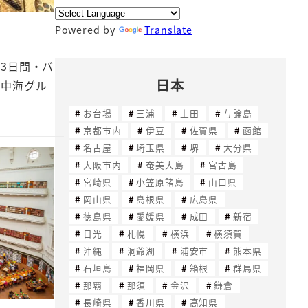
Powered by
Translate
3日間・バ
日本
地中海グル
お台場
三浦
上田
与論島
京都市内
伊豆
佐賀県
函館
名古屋
埼玉県
堺
大分県
大阪市内
奄美大島
宮古島
宮崎県
小笠原諸島
山口県
岡山県
島根県
広島県
徳島県
愛媛県
成田
新宿
日光
札幌
横浜
横須賀
沖縄
洞爺湖
浦安市
熊本県
石垣島
福岡県
箱根
群馬県
那覇
那須
金沢
鎌倉
長崎県
香川県
高知県