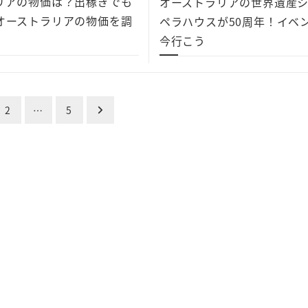
リアの物価は？出稼ぎでも
オーストラリアの世界遺産
オーストラリアの物価を調
ペラハウスが50周年！イベ
今行こう
2
…
5