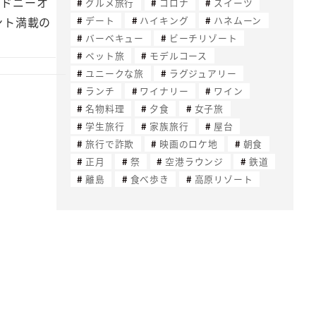
シドニーオ
グルメ旅行
コロナ
スイーツ
デート
ハイキング
ハネムーン
ント満載の
バーベキュー
ビーチリゾート
ペット旅
モデルコース
ユニークな旅
ラグジュアリー
ランチ
ワイナリー
ワイン
名物料理
夕食
女子旅
学生旅行
家族旅行
屋台
旅行で詐欺
映画のロケ地
朝食
正月
祭
空港ラウンジ
鉄道
離島
食べ歩き
高原リゾート