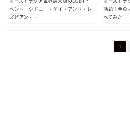
オーストラリア世界最大級のLGBTイ
オーストラ
ベント「シドニー・ゲイ・アンド・レ
話題！今の
ズビアン・…
べてみた
投
1
稿
ナ
ビ
ゲ
ー
シ