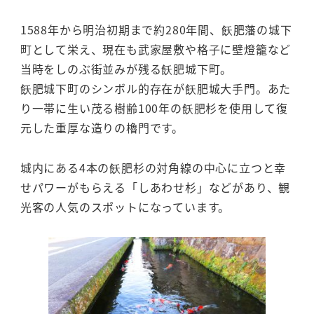
1588年から明治初期まで約280年間、飫肥藩の城下
町として栄え、現在も武家屋敷や格子に壁燈籠など
当時をしのぶ街並みが残る飫肥城下町。
飫肥城下町のシンボル的存在が飫肥城大手門。あた
り一帯に生い茂る樹齢100年の飫肥杉を使用して復
元した重厚な造りの櫓門です。
城内にある4本の飫肥杉の対角線の中心に立つと幸
せパワーがもらえる「しあわせ杉」などがあり、観
光客の人気のスポットになっています。