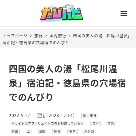
トップページ
旅行
国内旅行
四国の美人の湯「松尾川温泉」
宿泊記・徳島県の穴場宿でのんびり
四国の美人の湯「松尾川温
泉」宿泊記・徳島県の穴場宿
でのんびり
カテゴリー
2022.5.17
（更新:2023.12.14）
国内旅行
投稿日
更新日
カテゴリー
カテゴリー
カテゴリー
当サイトはアフィリエイト広告を利用しています
スパ
宿泊
カテゴリー
カテゴリー
カテゴリー
カテゴリー
カテゴリー
カテゴリー
旅館
山
温泉
絶景
美容
未分類