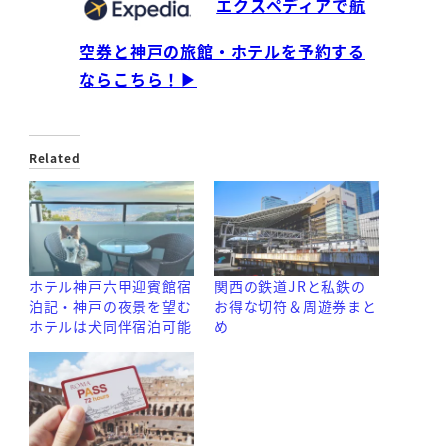
エクスペディアで航
空券と神戸の旅館・ホテルを予約する
ならこちら！▶
Related
ホテル神戸六甲迎賓館宿
関西の鉄道JRと私鉄の
泊記・神戸の夜景を望む
お得な切符＆周遊券まと
ホテルは犬同伴宿泊可能
め