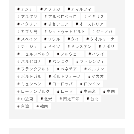
アジア
アフリカ
アマルフィ
アユタヤ
アルベロベッロ
イギリス
イタリア
オセアニア
オーストリア
カプリ島
シュトゥットガルト
ジェノバ
スペイン
ソウル
タイ
タオルミーナ
チェジュ
ドイツ
ドレスデン
ナポリ
ニュルンベルク
ノルウェー
ハワイ
バルセロナ
バンコク
フィレンツェ
フランクフルト
ベネチア
ベルリン
ポルトガル
ポルトフィーノ
マカオ
ミュンヘン
ヨーロッパ
ロンドン
ローテンブルク
ローマ
中南米
中国
中近東
北米
南太平洋
台北
台湾
韓国