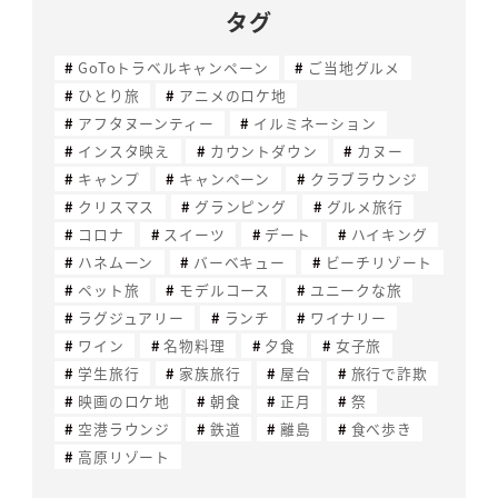
タグ
GoToトラベルキャンペーン
ご当地グルメ
ひとり旅
アニメのロケ地
アフタヌーンティー
イルミネーション
インスタ映え
カウントダウン
カヌー
キャンプ
キャンペーン
クラブラウンジ
クリスマス
グランピング
グルメ旅行
コロナ
スイーツ
デート
ハイキング
ハネムーン
バーベキュー
ビーチリゾート
ペット旅
モデルコース
ユニークな旅
ラグジュアリー
ランチ
ワイナリー
ワイン
名物料理
夕食
女子旅
学生旅行
家族旅行
屋台
旅行で詐欺
映画のロケ地
朝食
正月
祭
空港ラウンジ
鉄道
離島
食べ歩き
高原リゾート