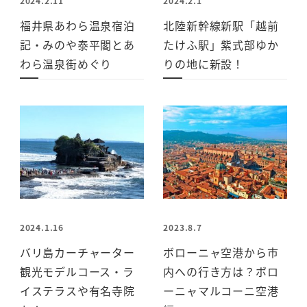
2024.2.11
2024.2.1
福井県あわら温泉宿泊
北陸新幹線新駅「越前
記・みのや泰平閣とあ
たけふ駅」紫式部ゆか
わら温泉街めぐり
りの地に新設！
2024.1.16
2023.8.7
バリ島カーチャーター
ボローニャ空港から市
観光モデルコース・ラ
内への行き方は？ボロ
イステラスや有名寺院
ーニャマルコーニ空港