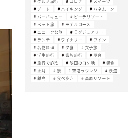
グルメ旅行
コロナ
スイーツ
デート
ハイキング
ハネムーン
バーベキュー
ビーチリゾート
ペット旅
モデルコース
ユニークな旅
ラグジュアリー
ランチ
ワイナリー
ワイン
名物料理
夕食
女子旅
学生旅行
家族旅行
屋台
旅行で詐欺
映画のロケ地
朝食
正月
祭
空港ラウンジ
鉄道
離島
食べ歩き
高原リゾート