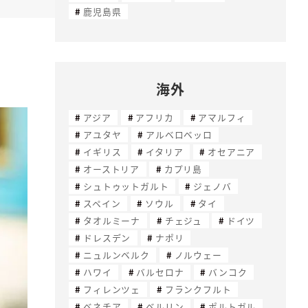
鹿児島県
海外
アジア
アフリカ
アマルフィ
アユタヤ
アルベロベッロ
イギリス
イタリア
オセアニア
オーストリア
カプリ島
シュトゥットガルト
ジェノバ
スペイン
ソウル
タイ
タオルミーナ
チェジュ
ドイツ
ドレスデン
ナポリ
ニュルンベルク
ノルウェー
ハワイ
バルセロナ
バンコク
フィレンツェ
フランクフルト
ベネチア
ベルリン
ポルトガル