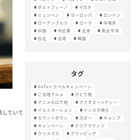
ポルトフィーノ
マカオ
ミュンヘン
ヨーロッパ
ロンドン
ローテンブルク
ローマ
中南米
中国
中近東
北米
南太平洋
台北
台湾
韓国
タグ
GoToトラベルキャンペーン
ご当地グルメ
ひとり旅
アニメのロケ地
アフタヌーンティー
イルミネーション
インスタ映え
活していて
カウントダウン
カヌー
キャンプ
キャンペーン
クラブラウンジ
クリスマス
グランピング