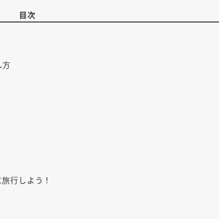
目次
し方
！
に旅行しよう！