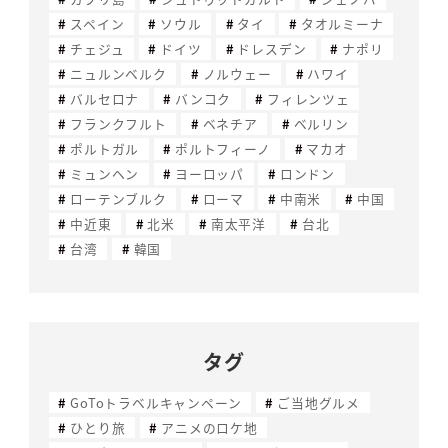
スペイン
ソウル
タイ
タオルミーナ
チェジュ
ドイツ
ドレスデン
ナポリ
ニュルンベルク
ノルウェー
ハワイ
バルセロナ
バンコク
フィレンツェ
フランクフルト
ベネチア
ベルリン
ポルトガル
ポルトフィーノ
マカオ
ミュンヘン
ヨーロッパ
ロンドン
ローテンブルク
ローマ
中南米
中国
中近東
北米
南太平洋
台北
台湾
韓国
タグ
GoToトラベルキャンペーン
ご当地グルメ
ひとり旅
アニメのロケ地