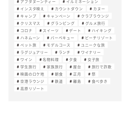
アフタヌーンティー
イルミネーション
インスタ映え
カウントダウン
カヌー
キャンプ
キャンペーン
クラブラウンジ
クリスマス
グランピング
グルメ旅行
コロナ
スイーツ
デート
ハイキング
ハネムーン
バーベキュー
ビーチリゾート
ペット旅
モデルコース
ユニークな旅
ラグジュアリー
ランチ
ワイナリー
ワイン
名物料理
夕食
女子旅
学生旅行
家族旅行
屋台
旅行で詐欺
映画のロケ地
朝食
正月
祭
空港ラウンジ
鉄道
離島
食べ歩き
高原リゾート