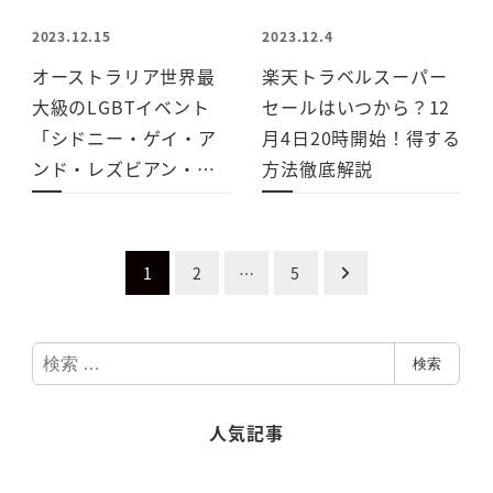
2023.12.15
2023.12.4
オーストラリア世界最
楽天トラベルスーパー
大級のLGBTイベント
セールはいつから？12
「シドニー・ゲイ・ア
月4日20時開始！得する
ンド・レズビアン・…
方法徹底解説
投
1
2
…
5
稿
検
ナ
検索
索
ビ
人気記事
ゲ