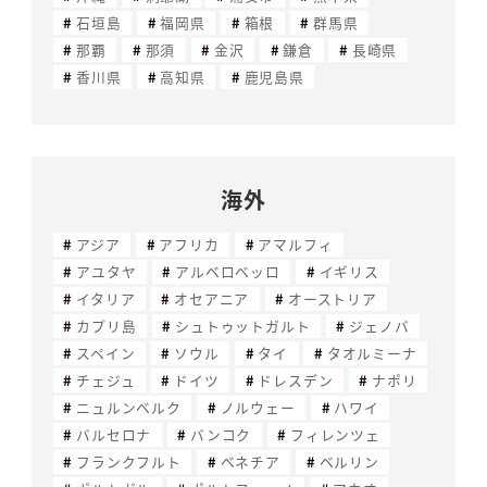
石垣島
福岡県
箱根
群馬県
那覇
那須
金沢
鎌倉
長崎県
香川県
高知県
鹿児島県
海外
アジア
アフリカ
アマルフィ
アユタヤ
アルベロベッロ
イギリス
イタリア
オセアニア
オーストリア
カプリ島
シュトゥットガルト
ジェノバ
スペイン
ソウル
タイ
タオルミーナ
チェジュ
ドイツ
ドレスデン
ナポリ
ニュルンベルク
ノルウェー
ハワイ
バルセロナ
バンコク
フィレンツェ
フランクフルト
ベネチア
ベルリン