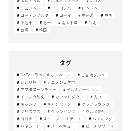
ポルトガル
ポルトフィーノ
マカオ
ミュンヘン
ヨーロッパ
ロンドン
ローテンブルク
ローマ
中南米
中国
中近東
北米
南太平洋
台北
台湾
韓国
タグ
GoToトラベルキャンペーン
ご当地グルメ
ひとり旅
アニメのロケ地
アフタヌーンティー
イルミネーション
インスタ映え
カウントダウン
カヌー
キャンプ
キャンペーン
クラブラウンジ
クリスマス
グランピング
グルメ旅行
コロナ
スイーツ
デート
ハイキング
ハネムーン
バーベキュー
ビーチリゾート