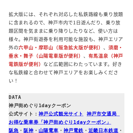
拡大版には、それぞれ対応した私鉄路線も乗り放題
に含まれるので、神戸市内で1日遊んだり、乗り放
題区間を気ままに乗り降りしたりなど、使い方は
様々。神戸街遊券を利用可能な施設も、神戸エリア
外の
六甲山・摩耶山（阪急拡大版が便利）
、
須磨・
垂水・舞子（山陽電車版が便利）
、
有馬温泉（神戸
電鉄版が便利）
など広範囲にわたっています。好き
な私鉄線と合わせて神戸エリアをお楽しみくださ
い！
DATA

神戸街めぐり1dayクーポン

公式サイト：
神戸公式観光サイト
神戸市交通局 
お得な乗車券「神戸街めぐり1dayクーポン」
阪急
・
阪神
・
山陽電車
・
神戸電鉄
・
近畿日本鉄道
・