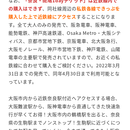
なお、
「奈良・斑鳩1dayチケット」は近鉄線内で
の購入はできず
、同社線周辺の
私鉄各線できっぷを
購入した上で近鉄線にアクセス
することになりま
す。全て大人のみの発売で、阪急電車、阪神電車、
能勢電鉄、神戸高速鉄道、Osaka Metro・大阪シテ
ィバス、京都市営地下鉄、京阪電車、北大阪急行、
大阪モノレール、神戸市営地下鉄、神戸電鉄、山陽
電車の主要駅で発売されていますので、お近くの私
鉄線に合わせて購入をご検討ください。2022年3月
31日までの発売で、同年4月30日まで利用可能とな
っています。
大阪市内から近鉄奈良駅付近へアクセスする場合、
大阪難波駅から、阪神電車から直通してきた快速急
行が早くてお得！大阪市内の鶴橋駅を出ると、奈良
県の生駒駅までノンストップ！生駒駅に近づくにつ