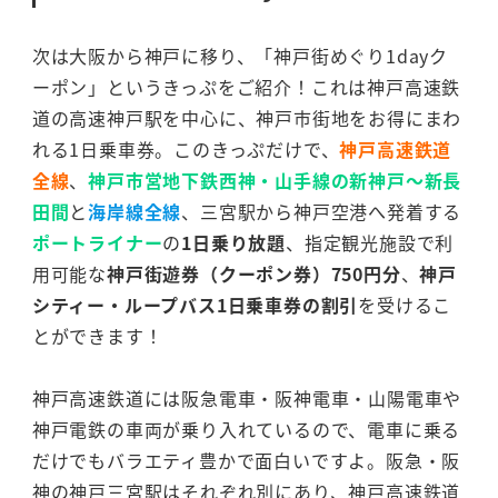
次は大阪から神戸に移り、「神戸街めぐり1dayク
ーポン」というきっぷをご紹介！これは神戸高速鉄
道の高速神戸駅を中心に、神戸市街地をお得にまわ
れる1日乗車券。このきっぷだけで、
神戸高速鉄道
全線
、
神戸市営地下鉄西神・山手線の新神戸～新長
田間
と
海岸線全線
、三宮駅から神戸空港へ発着する
ポートライナー
の
1日乗り放題
、指定観光施設で利
用可能な
神戸街遊券（クーポン券）750円分
、
神戸
シティー・ループバス1日乗車券の割引
を受けるこ
とができます！
神戸高速鉄道には阪急電車・阪神電車・山陽電車や
神戸電鉄の車両が乗り入れているので、電車に乗る
だけでもバラエティ豊かで面白いですよ。阪急・阪
神の神戸三宮駅はそれぞれ別にあり、神戸高速鉄道