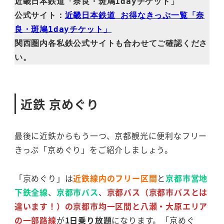
近畿日本鉄道「奈良・斑鳩1dayチケット」

公式サイト：
近畿日本鉄道 お得なきっぷ一覧「奈
良・斑鳩1dayチケット」
関西圏内各私鉄公式サイトも合わせてご確認くださ
い。
近鉄 京めぐり
最後に近鉄からもう一つ、京都観光に便利なフリー
きっぷ「京めぐり」をご紹介しましょう。
「京めぐり」は
近鉄線内のフリー区間
と
京都市営地
下鉄全線
、
京都市バス
、
京都バス（京都市バスとは
違います！）の京都市均一区間と八瀬・大原エリア
の一部路線
が
1日乗り放題
になります。「京めぐ