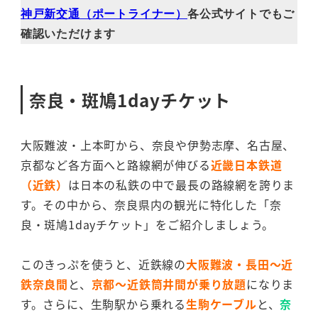
神戸新交通（ポートライナー）
各公式サイトでもご
確認いただけます
奈良・斑鳩1dayチケット
大阪難波・上本町から、奈良や伊勢志摩、名古屋、
京都など各方面へと路線網が伸びる
近畿日本鉄道
（近鉄）
は日本の私鉄の中で最長の路線網を誇りま
す。その中から、奈良県内の観光に特化した「奈
良・斑鳩1dayチケット」をご紹介しましょう。
このきっぷを使うと、近鉄線の
大阪難波・長田～近
鉄奈良間
と、
京都～近鉄筒井間が乗り放題
になりま
す。さらに、生駒駅から乗れる
生駒ケーブル
と、
奈