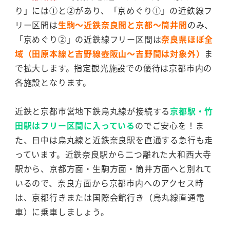
り」には①と②があり、「京めぐり①」の近鉄線フ
リー区間は
生駒～近鉄奈良間と京都～筒井間
のみ、
「京めぐり②」の近鉄線フリー区間は
奈良県ほぼ全
域（田原本線と吉野線壺阪山～吉野間は対象外）
ま
で拡大します。指定観光施設での優待は京都市内の
各施設となります。
近鉄と京都市営地下鉄烏丸線が接続する
京都駅・竹
田駅はフリー区間に入っている
のでご安心を！ま
た、日中は烏丸線と近鉄奈良駅を直通する急行も走
っています。近鉄奈良駅から二つ離れた大和西大寺
駅から、京都方面・生駒方面・筒井方面へと別れて
いるので、奈良方面から京都市内へのアクセス時
は、京都行きまたは国際会館行き（烏丸線直通電
車）に乗車しましょう。