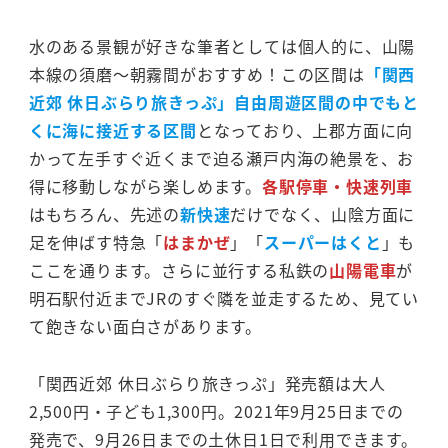
水のある景観が好きな筆者としては個人的に、山陽
本線の須磨～朝霧間がおすすめ！この区間は
「関西
近郊 休日ぶらり旅きっぷ」自由周遊区間の中でもと
くに海に接近する区間
となっており、上郡方面に向
かって左手すぐ近くまで迫る瀬戸内海の絶景を、お
得に移動しながら楽しめます。
各駅停車・快速列車
はもちろん、先述の
新快速
だけでなく、山陰方面に
足を伸ばす特急「
はまかぜ
」「
スーパーはくと
」も
ここを通ります。さらに並行する私鉄の
山陽電車
が
明石駅付近までJRのすぐ隣を並走するため、見てい
て飽きない面白さがあります。
「関西近郊 休日ぶらり旅きっぷ」発売額は大人
2,500円・子ども1,300円。2021年9月25日までの
発売で、9月26日までの土休日1日で利用できます。