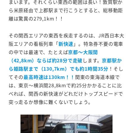
まいます。それくらい東西の範囲は長い！敦賀駅か
ら米原経由で上郡駅まで行こうとすると、総移動距
離は驚異の279,1km！！
その関西エリアの東西を疾走するのは、JR西日本大
阪エリアの看板列車「
新快速
」。特急券不要の電車
の中では最速で、たとえば
京都～大阪間
（42,8km）ならば約28分で走破
します。
京都駅か
ら姫路駅まで（130,7km）でも約1時間35分
！そし
てその
最高時速は130km！！
関東の東海道本線で
は、東京～横浜間28,8kmで約25分かかることに比
べれば、関西の新快速がどれだけトップスピードで
突っ走るか想像に難くないでしょう。