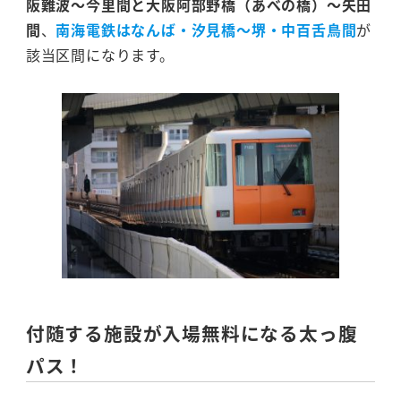
阪難波～今里間と大阪阿部野橋（あべの橋）～矢田
間
、
南海電鉄はなんば・汐見橋～堺・中百舌鳥間
が
該当区間になります。
付随する施設が入場無料になる太っ腹
パス！