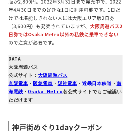
版が2,800円。2022年3月31日まで発売中で、2022
年4月30日までの好きな1日に利用可能です。1日だ
けでは堪能しきれない人には大阪エリア版2日券
（3,600円）も発売されていますが、
大阪周遊パス2
日券ではOsaka Metro以外の私鉄に乗車できない
ので注意が必要です。
DATA

大阪周遊パス

公式サイト：
大阪周遊パス
京阪電車
・
阪急電車
・
阪神電車
・
近畿日本鉄道
・
南
海電鉄
・
Osaka Metro
各公式サイトでもご確認い
ただけます
神戸街めぐり1dayクーポン