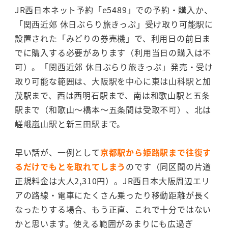
JR西日本ネット予約「e5489」での予約・購入か、
「関西近郊 休日ぶらり旅きっぷ」受け取り可能駅に
設置された「みどりの券売機」で、利用日の前日ま
でに購入する必要があります（利用当日の購入は不
可）。「関西近郊 休日ぶらり旅きっぷ」発売・受け
取り可能な範囲は、大阪駅を中心に東は山科駅と加
茂駅まで、西は西明石駅まで、南は和歌山駅と五条
駅まで（和歌山～橋本～五条間は受取不可）、北は
嵯峨嵐山駅と新三田駅まで。
早い話が、一例として
京都駅から姫路駅まで往復す
るだけでもとを取れてしまう
のです（同区間の片道
正規料金は大人2,310円）。JR西日本大阪周辺エリ
アの路線・電車にたくさん乗ったり移動距離が長く
なったりする場合、もう正直、これで十分ではない
かと思います。使える範囲があまりにも広過ぎ