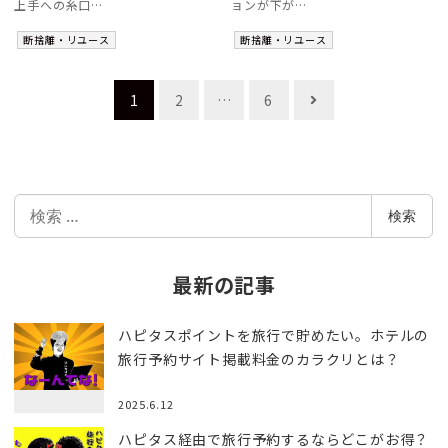
上手への糸口…
ョンが下が…
断捨離・リユース
断捨離・リユース
投
1
2
…
6
稿
ナ
ビ
検
ゲ
検索
索
ー
シ
最新の記事
ョ
ハピタスポイントを旅行で貯めたい。ホテルの
ン
旅行予約サイト掲載料金のカラクリとは？
2025.6.12
ハピタス経由で旅行予約するならどこがお得？