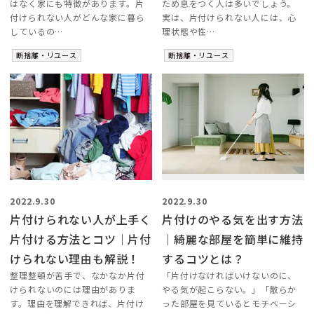
はなく家にも特徴があります。片
ため息をつく人は多いでしょう。
付けられない人がどんな家に暮ら
実は、片付けられない人には、心
しているの…
理状態や性…
断捨離・リユース
断捨離・リユース
2022.9.30
2022.9.30
片付けられない人が上手く
片付けのやる気を出す方法
片付ける方法とコツ｜片付
｜綺麗な部屋を簡単に維持
けられない理由も解説！
するコツとは？
整理整頓が苦手で、なかなか片付
「片付けなければいけないのに、
けられないのには理由がありま
やる気が起こらない。」「散らか
す。理由を理解できれば、片付け
った部屋を見ているとモチベーシ