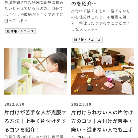
整理整頓された綺麗な部屋に住み
のを紹介…
たいと考えているものの、自分で
片付けで捨てるもの・捨てないも
は片付けや収納が上手くできずに
のを仕分けしたり、不用品を処
困っている…
分・整理したりするのにはどのよ
うなメリット…
断捨離・リユース
断捨離・リユース
2022.9.30
2022.9.30
片付けが苦手な人が克服す
片付けられない人の片付け
る方法｜上手く片付けをす
方のコツ｜片付けが苦手・
るコツを紹介！
嫌い・進まない人でも上手
日常生活の中で、片付けに苦手意
に収納す…