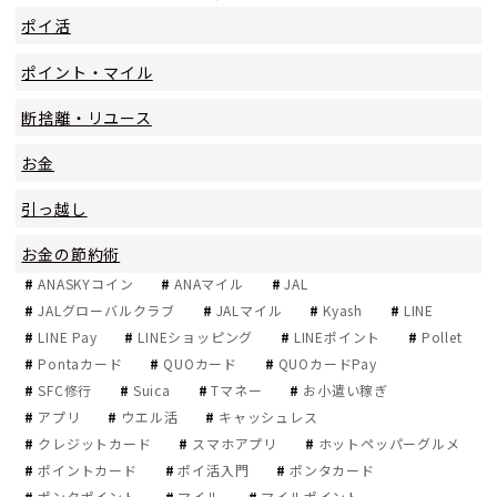
ポイ活
ポイント・マイル
断捨離・リユース
お金
引っ越し
お金の節約術
ANASKYコイン
ANAマイル
JAL
JALグローバルクラブ
JALマイル
Kyash
LINE
LINE Pay
LINEショッピング
LINEポイント
Pollet
Pontaカード
QUOカード
QUOカードPay
SFC修行
Suica
Tマネー
お小遣い稼ぎ
アプリ
ウエル活
キャッシュレス
クレジットカード
スマホアプリ
ホットペッパーグルメ
ポイントカード
ポイ活入門
ポンタカード
ポンタポイント
マイル
マイルポイント