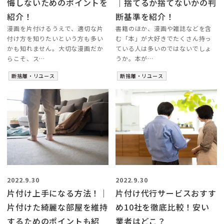
悔しないためのポイントを
｜捨てるか捨てないかの判
紹介！
断基準を紹介！
漫画を片付けるうえで、適切な片
書籍のほか、漫画や雑誌などを含
付け方を知りたいという方も多い
む「本」が大好きでたくさん持っ
かも知れません。大切な漫画だか
ている人は多いのではないでしょ
らこそ、ス…
うか。本が…
断捨離・リユース
断捨離・リユース
2022.9.30
2022.9.30
片付け上手になる方法！｜
片付け代行サービスおすす
片付けた綺麗な部屋を維持
め10社を徹底比較！安い
するためのポイントも紹
業者はどこ？