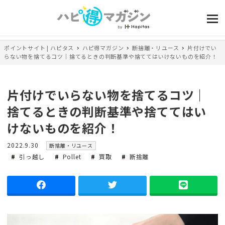
ポイントサイト | ハピタス
ハピ得マガジン
断捨離・リユース
片付けでい
らない物を捨てるコツ｜捨てるときの判断基準や捨ててはいけないものを紹介！
片付けでいらない物を捨てるコツ｜
捨てるときの判断基準や捨ててはい
けないものを紹介！
投
カ
2022.9.30
断捨離・リユース
稿
テ
引っ越し
Pollet
買取
断捨離
日
ゴ
リ
ー