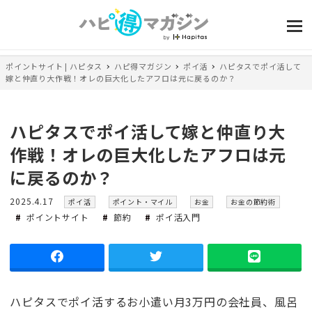
ポイントサイト | ハピタス
ハピ得マガジン
ポイ活
ハピタスでポイ活して
嫁と仲直り大作戦！オレの巨大化したアフロは元に戻るのか？
ハピタスでポイ活して嫁と仲直り大
作戦！オレの巨大化したアフロは元
に戻るのか？
投
カ
カ
カ
カ
2025.4.17
ポイ活
ポイント・マイル
お金
お金の節約術
稿
テ
テ
テ
テ
ポイントサイト
節約
ポイ活入門
日
ゴ
ゴ
ゴ
ゴ
リ
リ
リ
リ
ー
ー
ー
ー
ハピタスでポイ活するお小遣い月3万円の会社員、風呂