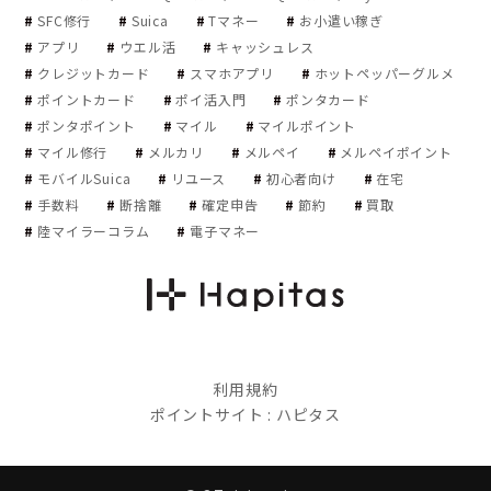
SFC修行
Suica
Tマネー
お小遣い稼ぎ
アプリ
ウエル活
キャッシュレス
クレジットカード
スマホアプリ
ホットペッパーグルメ
ポイントカード
ポイ活入門
ポンタカード
ポンタポイント
マイル
マイルポイント
マイル修行
メルカリ
メルペイ
メルペイポイント
モバイルSuica
リユース
初心者向け
在宅
手数料
断捨離
確定申告
節約
買取
陸マイラーコラム
電子マネー
利用規約
ポイントサイト : ハピタス