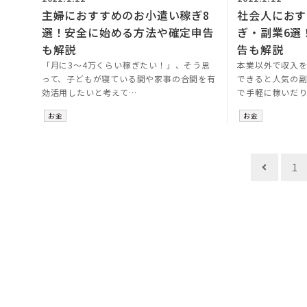
主婦におすすめのお小遣い稼ぎ8
社会人におす
選！安全に始める方法や確定申告
ぎ・副業6選
も解説
告も解説
「月に3～4万くらい稼ぎたい！」、そう思
本業以外で収入
って、子どもが寝ている間や家事の合間を有
できると人気の
効活用したいと考えて…
で手軽に稼いだ
お金
お金
投
1
稿
ナ
ビ
ゲ
ー