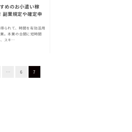
すめのお小遣い稼
！副業規定や確定申
を得られて、時間を有効活用
副業。本業の合間に短時間
り、スキ…
…
6
7