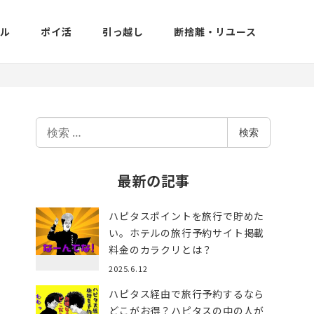
イル
ポイ活
引っ越し
断捨離・リユース
検
検索
索
最新の記事
ハピタスポイントを旅行で貯めた
い。ホテルの旅行予約サイト掲載
料金のカラクリとは？
2025.6.12
ハピタス経由で旅行予約するなら
どこがお得？ハピタスの中の人が