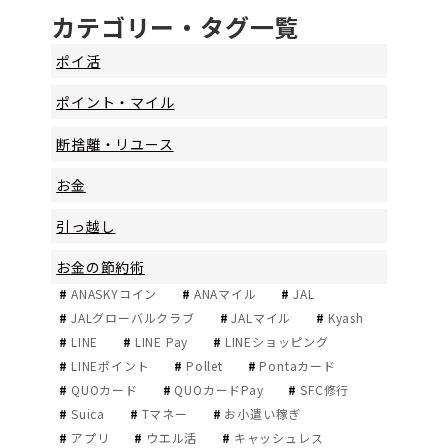
カテゴリー・タグ一覧
ポイ活
ポイント・マイル
断捨離・リユース
お金
引っ越し
お金の節約術
ANASKYコイン
ANAマイル
JAL
JALグローバルクラブ
JALマイル
Kyash
LINE
LINE Pay
LINEショッピング
LINEポイント
Pollet
Pontaカード
QUOカード
QUOカードPay
SFC修行
Suica
Tマネー
お小遣い稼ぎ
アプリ
ウエル活
キャッシュレス