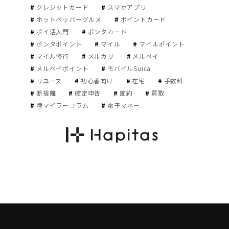
クレジットカード
スマホアプリ
ホットペッパーグルメ
ポイントカード
ポイ活入門
ポンタカード
ポンタポイント
マイル
マイルポイント
マイル修行
メルカリ
メルペイ
メルペイポイント
モバイルSuica
リユース
初心者向け
在宅
手数料
断捨離
確定申告
節約
買取
陸マイラーコラム
電子マネー