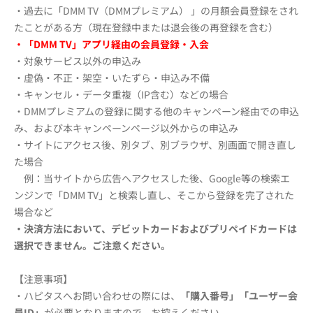
・過去に「DMM TV（DMMプレミアム） 」の月額会員登録をされ
たことがある方（現在登録中または退会後の再登録を含む）
・「DMM TV」アプリ経由の会員登録・入会
・対象サービス以外の申込み
・虚偽・不正・架空・いたずら・申込み不備
・キャンセル・データ重複（IP含む）などの場合
・DMMプレミアムの登録に関する他のキャンペーン経由での申込
み、および本キャンペーンページ以外からの申込み
・サイトにアクセス後、別タブ、別ブラウザ、別画面で開き直し
た場合
例：当サイトから広告へアクセスした後、Google等の検索エ
ンジンで「DMM TV」と検索し直し、そこから登録を完了された
場合など
・決済方法において、デビットカードおよびプリペイドカードは
選択できません。
ご注意ください。
【注意事項】
・ハピタスへお問い合わせの際には、
「購入番号」「ユーザー会
員ID」
が必要となりますので、お控えください。