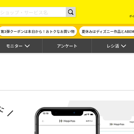
現金やギフト券に交換できるポイントサイト | ハピタス
ポ
第3弾クーポンは本日から！おトクなお買い物
夏休みはディズニー作品とABE
モニター
アンケート
レシ活