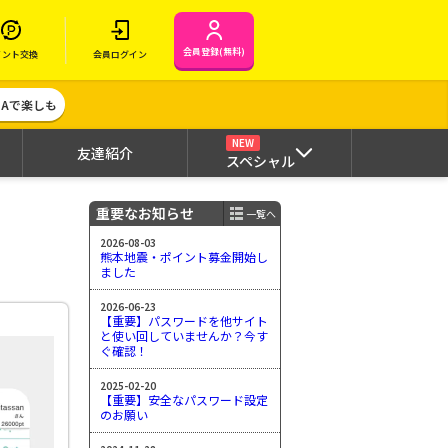
会員登録(無料)
イント交換
会員ログイン
MAで楽しも
NEW
友達紹介
スペシャル
重要なお知らせ
一覧へ
2026-08-03
熊本地震・ポイント募金開始し
ました
2026-06-23
【重要】パスワードを他サイト
と使い回していませんか？今す
ぐ確認！
2025-02-20
【重要】安全なパスワード設定
のお願い