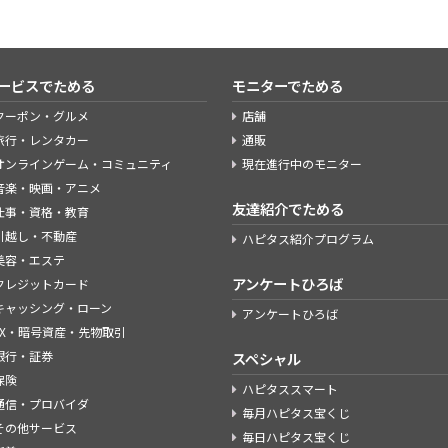
ービスでためる
モニターでためる
クーポン・グルメ
店舗
旅行・レンタカー
通販
オンラインゲーム・コミュニティ
現在進行中のモニター
音楽・映画・アニメ
友達紹介でためる
仕事・資格・教育
引越し・不動産
ハピタス紹介プログラム
美容・エステ
アンケートひろば
クレジットカード
キャッシング・ローン
アンケートひろば
FX・暗号資産・先物取引
銀行・証券
スペシャル
保険
ハピタススマート
通信・プロバイダ
毎月ハピタス宝くじ
その他サービス
毎日ハピタス宝くじ