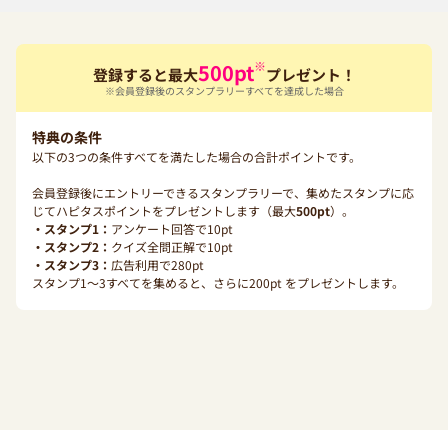
※
500
pt
登録すると最大
プレゼント！
※会員登録後のスタンプラリーすべてを達成した場合
特典の条件
以下の3つの条件すべてを満たした場合の合計ポイントです。
会員登録後にエントリーできるスタンプラリーで、集めたスタンプに応
じてハピタスポイントをプレゼントします（最大
500
pt
）。
・スタンプ1：
アンケート回答で
10
pt
・スタンプ2：
クイズ全問正解で
10
pt
・スタンプ3：
広告利用で
280
pt
スタンプ1〜3すべてを集めると、さらに
200
pt をプレゼントします。