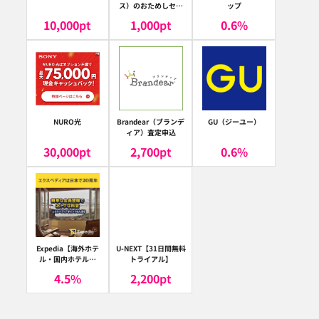
ス）のおためしセッ
ップ
ト
10,000
pt
1,000
pt
0.6
%
NURO光
Brandear（ブランデ
GU（ジーユー）
ィア）査定申込
30,000
pt
2,700
pt
0.6
%
Expedia【海外ホテ
U-NEXT【31日間無料
ル・国内ホテル予
トライアル】
約】（エクスペディ
4.5
%
2,200
pt
ア）