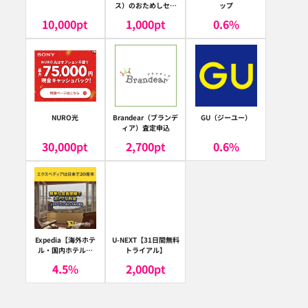
ス）のおためしセッ
ップ
ト
10,000
pt
1,000
pt
0.6
%
NURO光
Brandear（ブランデ
GU（ジーユー）
ィア）査定申込
30,000
pt
2,700
pt
0.6
%
Expedia【海外ホテ
U-NEXT【31日間無料
ル・国内ホテル予
トライアル】
約】（エクスペディ
4.5
%
2,000
pt
ア）