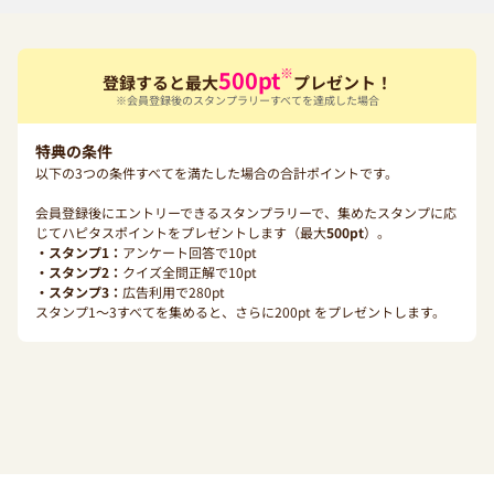
※
500
pt
登録すると最大
プレゼント！
※会員登録後のスタンプラリーすべてを達成した場合
特典の条件
以下の3つの条件すべてを満たした場合の合計ポイントです。
会員登録後にエントリーできるスタンプラリーで、集めたスタンプに応
じてハピタスポイントをプレゼントします（最大
500
pt
）。
・スタンプ1：
アンケート回答で
10
pt
・スタンプ2：
クイズ全問正解で
10
pt
・スタンプ3：
広告利用で
280
pt
スタンプ1〜3すべてを集めると、さらに
200
pt をプレゼントします。