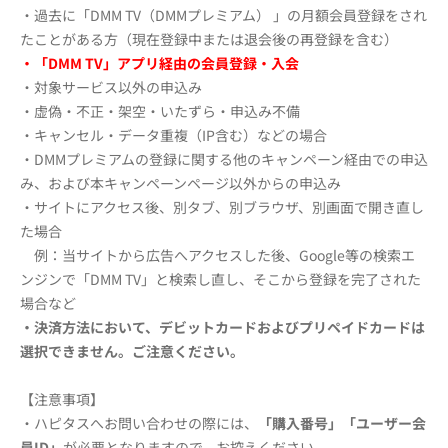
・過去に「DMM TV（DMMプレミアム） 」の月額会員登録をされ
たことがある方（現在登録中または退会後の再登録を含む）
・「DMM TV」アプリ経由の会員登録・入会
・対象サービス以外の申込み
・虚偽・不正・架空・いたずら・申込み不備
・キャンセル・データ重複（IP含む）などの場合
・DMMプレミアムの登録に関する他のキャンペーン経由での申込
み、および本キャンペーンページ以外からの申込み
・サイトにアクセス後、別タブ、別ブラウザ、別画面で開き直し
た場合
例：当サイトから広告へアクセスした後、Google等の検索エ
ンジンで「DMM TV」と検索し直し、そこから登録を完了された
場合など
・決済方法において、デビットカードおよびプリペイドカードは
選択できません。
ご注意ください。
【注意事項】
・ハピタスへお問い合わせの際には、
「購入番号」「ユーザー会
員ID」
が必要となりますので、お控えください。