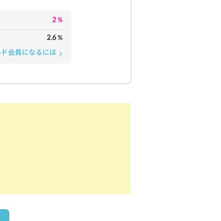
2
%
2.6
%
ルド会員になるには
arrow_forward_ios