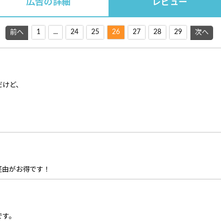
広告の詳細
レビュー
1
...
24
25
26
27
28
29
前へ
次へ
だけど、
経由がお得です！
です。