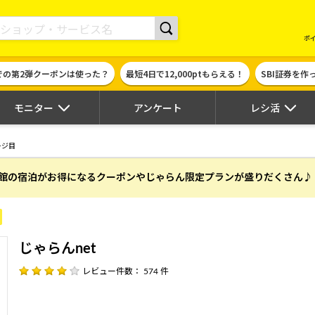
現金やギフト券に交換できるポイントサイト | ハピタス
ポ
での第2弾クーポンは使った？
最短4日で12,000ptもらえる！
SBI証券を
モニター
アンケート
レシ活
ージ目
館の宿泊がお得になるクーポンやじゃらん限定プランが盛りだくさん♪
じゃらんnet
レビュー件数： 574 件