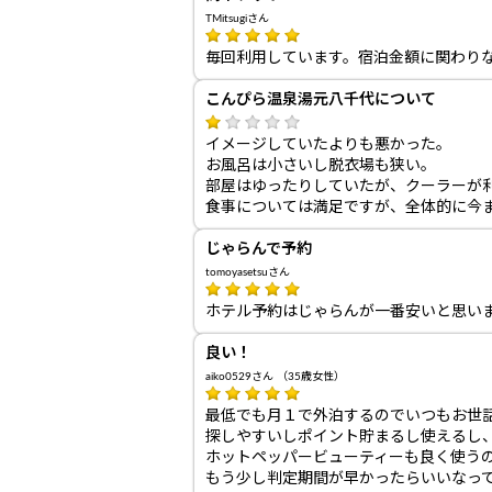
TMitsugiさん
毎回利用しています。宿泊金額に関わり
こんぴら温泉湯元八千代について
イメージしていたよりも悪かった。
お風呂は小さいし脱衣場も狭い。
部屋はゆったりしていたが、クーラーが
食事については満足ですが、全体的に今
じゃらんで予約
tomoyasetsuさん
ホテル予約はじゃらんが一番安いと思い
良い！
aiko0529さん （35歳女性）
最低でも月１で外泊するのでいつもお世
探しやすいしポイント貯まるし使えるし
ホットペッパービューティーも良く使う
もう少し判定期間が早かったらいいなっ