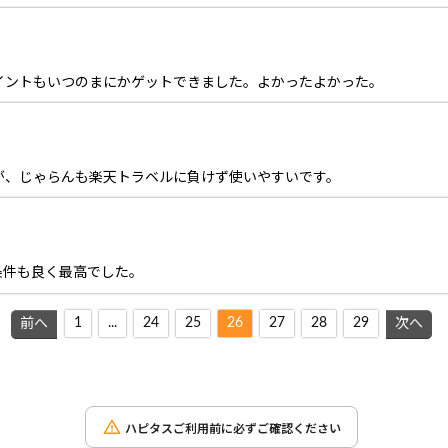
イントもいつのまにかゲットできました。よかったよかった。
が、じゃらんも楽天トラベルに負けず使いやすいです。
条件も良く最高でした。
1
...
24
25
26
27
28
29
前へ
次へ
ハピタスご利用前に必ずご確認ください