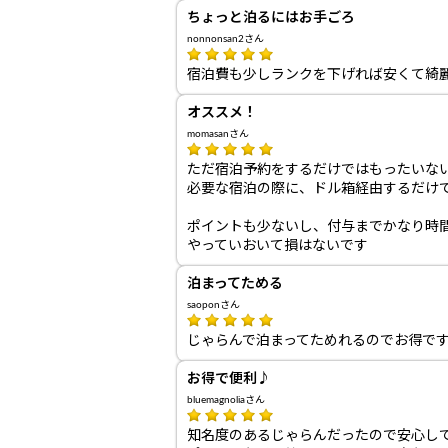
ちょっと泊るにはお手ごろ
nonnonsan2さん
宿泊費も少しランクを下げれば安くて綺
オススメ！
momasanさん
ただ宿泊予約をするだけではもったいな
必要な宿泊の際に、ドル箱経由するだけ
ポイントも少ないし、付与までかなり時
やっていおいて損はないです
泊まってためる
saoponさん
じゃらんで泊まってためれるのでお得で
お得で便利♪
bluemagnoliaさん
知名度のあるじゃらんだったので安心し