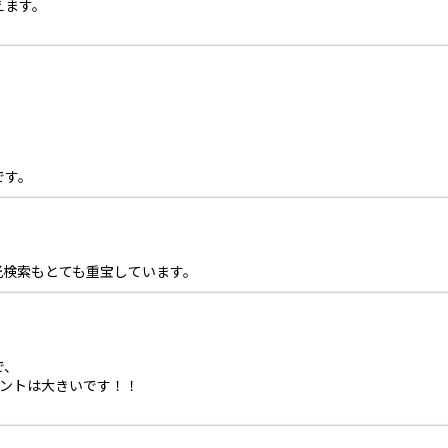
えます。
です。
光検索もとても重宝しています。
で、
イントは大きいです！！