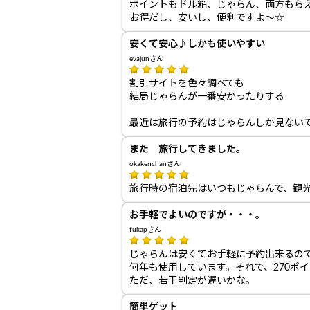
ポイントもドル箱、じゃらん、両方もら
お得だし、安いし、便利ですよ～☆
安くて安心♪しかも使いやすい
evajunさん
割引サイトを色々調べても
結局じゃらんが一番安かったりする
最近は旅行の予約はじゃらんしか見ない
また 旅行してきました。
okakenchanさん
旅行時の宿泊先はいつもじゃらんで、観
お手軽でよいのですが・・・。
fukapさん
じゃらんは安くてお手軽に予約出来るの
何年も使用しています。それで、270ポ
ただ、若干判定が遅いかな。
簡単ゲット