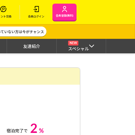
会員登録(無料)
イント交換
会員ログイン
作っていない方は今がチャンス
NEW
友達紹介
スペシャル
2
%
宿泊完了で