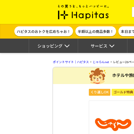
ポイント貯めて
ハピタスのおトクを広めちゃお！
半額以上の商品多数！
本日ま
ショッピング
サービス
ポイントサイト｜ハピタス
じゃらんnet
レビュー26ペ
ホテルや旅
くり返しOK
ゴールド特典