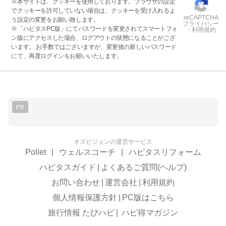
※本サイトは、クッキーを使用しております。ブラウザの設定
でクッキーを許可していない場合は、クッキーを受け入れるよ
reCAPTCHA
う設定の変更をお願い致します。
プライバシー
※「ハピタスPC版」にてパスワードを変更されてスマートフォ
・利用規約
ン版にアクセスした場合、ログアウトの状態になることがござ
います。 お手数ではございますが、変更後の新しいパスワード
にて、再度ログインをお願いいたします。
PR
オズビジョンの運営サービス
Pollet
|
ウェルスコーチ
|
ハピタスリフォーム
ハピタスガイド
|
よくあるご質問(ヘルプ)
お問い合わせ
|
運営会社
|
利用規約
個人情報保護方針
|
PC版はこちら
旅行情報 たびハピ
|
ハピ得マガジン