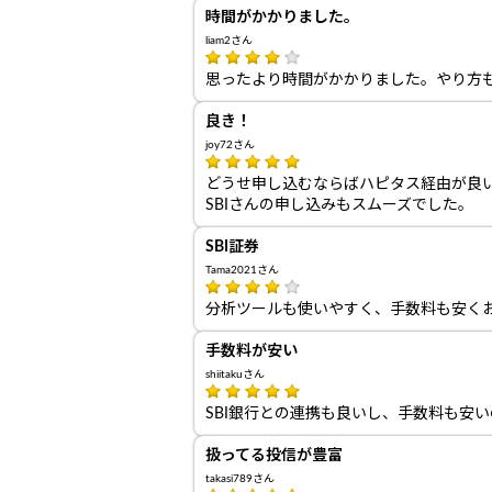
時間がかかりました。
liam2さん
思ったより時間がかかりました。やり方
良き！
joy72さん
どうせ申し込むならばハピタス経由が良
SBIさんの申し込みもスムーズでした。
SBI証券
Tama2021さん
分析ツールも使いやすく、手数料も安く
手数料が安い
shiitakuさん
SBI銀行との連携も良いし、手数料も安
扱ってる投信が豊富
takasi789さん