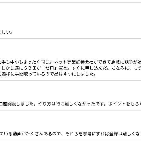
ましい。
大手も中小もまったく同じ。ネット専業証券会社ができて急激に競争が
。しかし遂にＳＢＩが「ゼロ」宣言。すぐに申し込んだ。ちなみに、も
面遷移に手間取っているので星は４つにしました。
券口座開設しました。やり方は特に難しくなかったです。ポイントをもら
している動画がたくさんあるので、それらを参考にすれば登録は難しくな