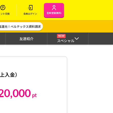
会員登録(無料)
イント交換
会員ログイン
高還元！ベルテックス資料請求
NEW
友達紹介
スペシャル
以上入金）
20,000
pt