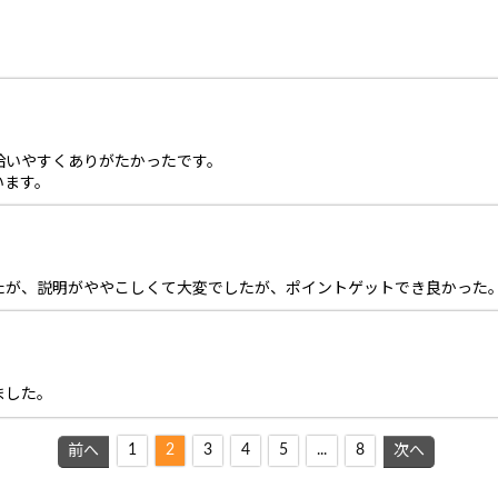
拾いやすくありがたかったです。
います。
たが、説明がややこしくて大変でしたが、ポイントゲットでき良かった
ました。
1
2
3
4
5
...
8
前へ
次へ