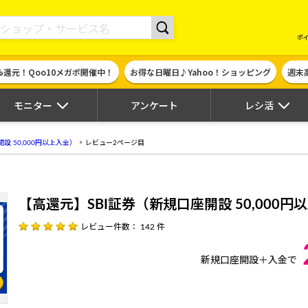
現金やギフト券に交換できるポイントサイト | ハピタス
ポ
%還元！Qoo10メガポ開催中！
お得な日曜日♪Yahoo！ショッピング
週末
モニター
アンケート
レシ活
設 50,000円以上入金）
レビュー2ページ目
【高還元】SBI証券（新規口座開設 50,000円
レビュー件数： 142 件
新規口座開設＋入金で