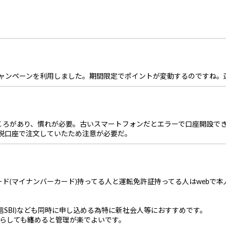
。
キャンペーンを利用しました。期間限定でポイントが変動するのですね。
ころがあり、慣れが必要。古いスマートフォンだとエラーで口座開設で
課税口座で注文していたため注意が必要だ。
(マイナンバーカード)持ってる人と運転免許証持ってる人はwebで本人確
住信SBI)なども同時に申し込める為特に新社会人等におすすめです。
からしても纏めると管理が楽でよいです。