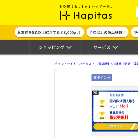
ポイント貯めて
お友達を5名以上紹介すると3,000pt！
半額以上の商品多数！
4
ショッピング
サービス
ポイントサイト｜ハピタス
【高還元】SBI証券（新規口座開
高ポイント