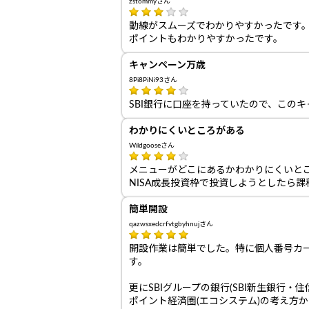
zstommyさん
動線がスムーズでわかりやすかったです
ポイントもわかりやすかったです。
キャンペーン万歳
8Pi8PiNi93さん
SBI銀行に口座を持っていたので、この
わかりにくいところがある
Wildgooseさん
メニューがどこにあるかわかりにくいと
NISA成長投資枠で投資しようとしたら
簡単開設
qazwsxedcrfvtgbyhnujさん
開設作業は簡単でした。特に個人番号カード
す。
更にSBIグループの銀行(SBI新生銀行・
ポイント経済圏(エコシステム)の考え方