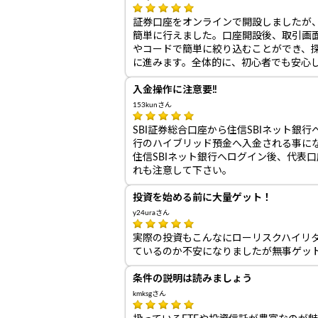
証券口座をオンラインで開設しましたが
簡単に行えました。口座開設後、取引画
やコードで簡単に絞り込むことができ、
に進みます。全体的に、初心者でも安心
入金操作に注意要‼
153kunさん
SBI証券総合口座から住信SBIネット銀行
行のハイブリッド預金へ入金される事にな
住信SBIネット銀行へログイン後、代表
れも注意して下さい。
投資を始める前に大量ゲット！
y24uraさん
実際の投資もこんなにローリスクハイリ
ているのか不安になりましたが無事ゲッ
条件の説明は読みましょう
kmksgさん