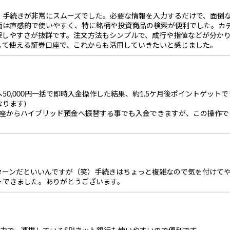
、手続きが非常にスムーズでした。必要な情報を入力するだけで、面倒
面は直感的で使いやすく、特に銘柄や投資商品の検索が便利でした。カ
探しやすさが抜群です。注文方法もシンプルで、成行や指値などが分か
して使える証券口座で、これからも活用していきたいと感じました。
へ50,000円一括で即時入金操作した結果、約1.5ケ月後ポイントゲット
ります)
口座からハイブリッド預金へ振替する事でも入金できますが、この操作
ターンだといいんですが（笑）手続きはちょっと複雑なので気を付けて
トできました。ありがとうございます。