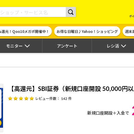
現金やギフト券に交換できるポイントサイト | ハピタス
ポ
%還元！Qoo10メガポ開催中！
お得な日曜日♪Yahoo！ショッピング
週末
モニター
アンケート
レシ活
【高還元】SBI証券（新規口座開設 50,000円
レビュー件数： 142 件
新規口座開設＋入金で