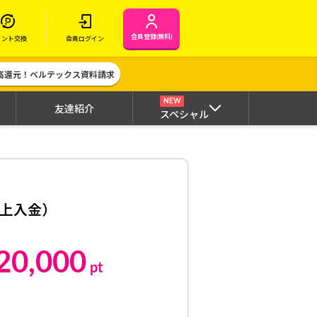
会員登録(無料)
イント交換
会員ログイン
高還元！ベルテックス資料請求
NEW
友達紹介
スペシャル
以上入金）
20,000
pt