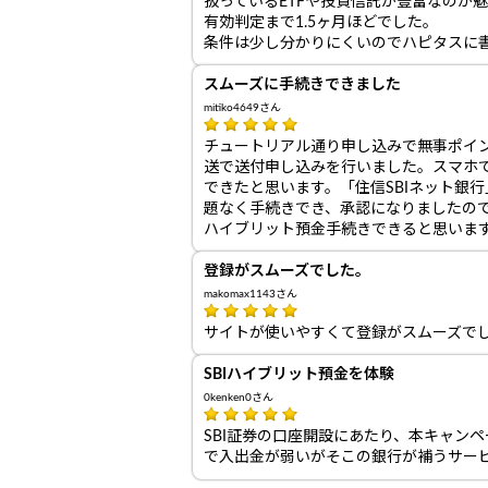
扱っているETFや投資信託が豊富なのが
有効判定まで1.5ヶ月ほどでした。
条件は少し分かりにくいのでハピタスに
スムーズに手続きできました
mitiko4649さん
チュートリアル通り申し込みで無事ポイ
送で送付申し込みを行いました。スマホ
できたと思います。「住信SBIネット銀行」
題なく手続きでき、承認になりましたので
ハイブリット預金手続きできると思いま
登録がスムーズでした。
makomax1143さん
サイトが使いやすくて登録がスムーズで
SBIハイブリット預金を体験
0kenken0さん
SBI証券の口座開設にあたり、本キャン
で入出金が弱いがそこの銀行が補うサー