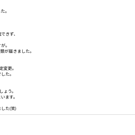
した。
続できず、
すが。
書類が届きました。
、
設定変更。
でした。
ましょう。
まいます。
した(笑)