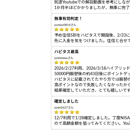
別途Youtubeでの解説動画を参考にし
1か月半ほどかかりましたが、無事に完
無事有効判定！
yumizo0814さん
予め住信SBIをハピタスで開設後、2/2
先に入金を気をつけました。住信と合せて3
ハピタス最高
yoshimasuさん
2026/2/27利用、2026/3/18ハイブリ
50000円振替後の約43日後にポイント
ハピタスに記載されてたやり方では振替の仕
高ポイントなので失敗したくなかったか
結果確定していただき、とても嬉しいで
確定しました
yoshi2627さん
12/7利用で1/28確定しました。丁度
ので高額金額を狙ってみてください。You