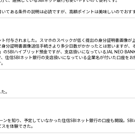
魅力で、連携しているSBIネット銀行も使いやすいので便利です。
書いてある条件の説明は必読ですが、高額ポイントは美味しいのでおす
ント付与されました。スマホのスペックが低く提出の身分証明書画像が
で身分証明書画像送信手続きより多少日数がかかったとは思いますが、
のSBIハイブリッド預金ですが、支店扱いになっているJAL NEO BAN
、住信SBIネット銀行の支店扱いになっている企業名が付いた口座を
す。
した。
ペーンを知り、予定していなかった住信SBIネット銀行の口座も開設。SB
ビスを体験できた。