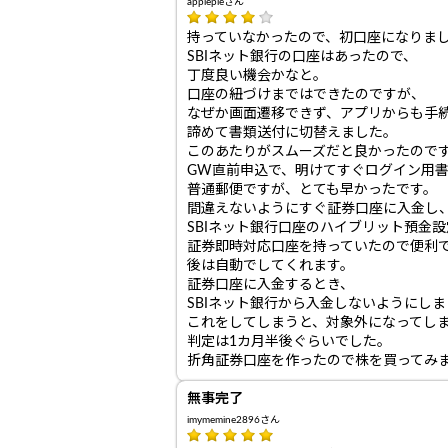
applepieさん
持っていなかったので、初口座になりま
SBIネット銀行の口座はあったので、
丁度良い機会かなと。
口座の紐づけまではできたのですが、
なぜか画面遷移できず、アプリからも手
諦めて書類送付に切替えました。
このあたりがスムーズだと良かったので
GW直前申込で、明けてすぐログイン用
普通郵便ですが、とても早かったです。
間違えないようにすぐ証券口座に入金し
SBIネット銀行口座のハイブリット預金
証券即時対応口座を持っていたので便利
後は自動でしてくれます。
証券口座に入金するとき、
SBIネット銀行から入金しないようにし
これをしてしまうと、対象外になってし
判定は1カ月半後ぐらいでした。
折角証券口座を作ったので株を買ってみま
無事完了
imymemine2896さん