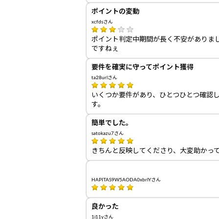
ポイントの変動
xcfdsさん
ポイント判定中期間が長く不安がありま
ですねぇ
要件を確実に守ってポイント獲得
ta28urlさん
いくつか要件があり、ひとつひとつ確認
す。
簡単でした。
satokazu7さん
きちんと反映してくださり、大変助かっ
HAPITAS9W5AODA0xbrlYさん
良かった
1i11yさん