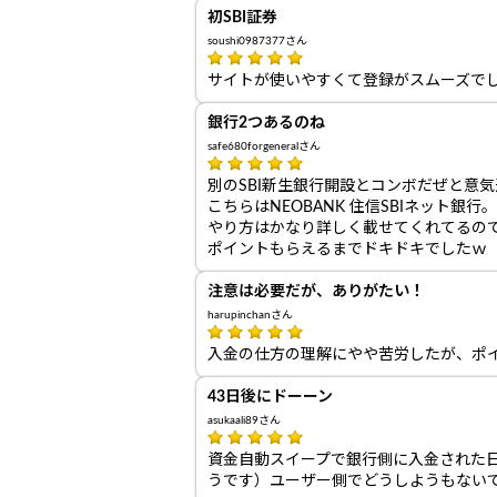
初SBI証券
soushi0987377さん
サイトが使いやすくて登録がスムーズで
銀行2つあるのね
safe680forgeneralさん
別のSBI新生銀行開設とコンボだぜと意
こちらはNEOBANK 住信SBIネット銀行。
やり方はかなり詳しく載せてくれてるの
ポイントもらえるまでドキドキでしたｗ
注意は必要だが、ありがたい！
harupinchanさん
入金の仕方の理解にやや苦労したが、ポ
43日後にドーーン
asukaali89さん
資金自動スイープで銀行側に入金された日
うです）ユーザー側でどうしようもない