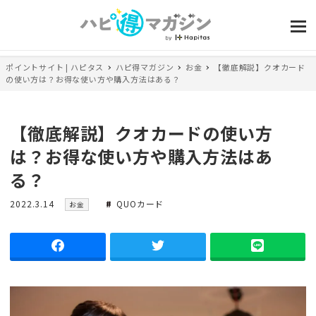
ポイントサイト | ハピタス
ハピ得マガジン
お金
【徹底解説】クオカード
の使い方は？お得な使い方や購入方法はある？
【徹底解説】クオカードの使い方
は？お得な使い方や購入方法はあ
る？
投
カ
2022.3.14
QUOカード
お金
稿
テ
日
ゴ
リ
ー