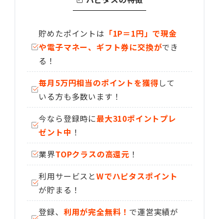
貯めたポイントは
「1P＝1円」で現金
や電子マネー、ギフト券に交換が
でき
る！
毎月5万円相当のポイントを獲得
して
いる方も多数います！
今なら登録時に
最大310ポイントプレ
ゼント中
！
業界
TOPクラスの高還元
！
利用サービスと
Wでハピタスポイント
が貯まる！
登録、
利用が完全無料！
で運営実績が