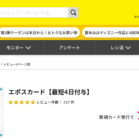
現金やギフト券に交換できるポイントサイト | ハピタス
ポ
第3弾クーポンは本日から！おトクなお買い物
夏休みはディズニー作品とABE
モニター
アンケート
レシ活
レビュー6ページ目
エポスカード【最短4日付与】
レビュー件数： 727 件
新規カード発行で