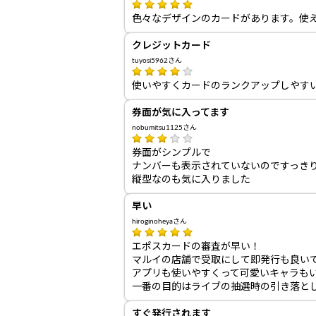
色々なデザインのカードがあります。使
クレジットカード
tuyosi5962さん
使いやすくカードのランクアップしやす
券面が気に入ってます
nobumitsu1125さん
券面がシンプルで
ナンバーも表示されていないのですっき
縦型なのも気に入りました
早い
hiroginoheyaさん
エポスカードの審査が早い！
マルイの店舗で受取にして即発行も良い
アプリも使いやすくって可愛いキャラも
一番の目的はライブの抽選時の引き落と
すぐ発行されます