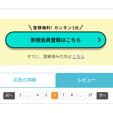
登録無料! カンタン1分
新規会員登録はこちら
すでに、登録済みの方は
こちら
広告の詳細
レビュー
1
...
4
5
6
7
8
...
37
前へ
次へ