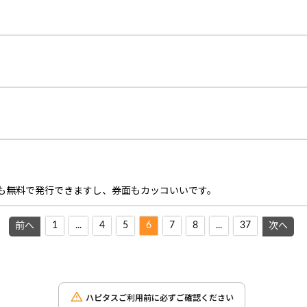
。
cも無料で発行できますし、券面もカッコいいです。
1
...
4
5
6
7
8
...
37
前へ
次へ
ハピタスご利用前に必ずご確認ください