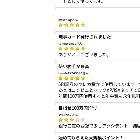
ードとして使ってます。
mekeblogさん
無事カード発行されました
tomostomosさん
ありがとうございました。
使い勝手が最高
hisashi19740521さん
SBI証券のクレカ積立に使用しています
あとはコンビニとマックがVISAタッチで
年間100万円使用すると年会費も永年無
目指せ100万円(^^♪
sasurai67さん
銀行口座の登録で少しアクシデント 結
始めてもらえた大規模ポイント！