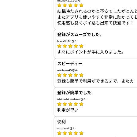
okokok1116さん
結構待たされるのかと不安でしたがとん
またアプリも使いやすく非常に助かって
使用感も良くポイ活も出来て快適です！
登録がスムーズでした。
Nara0318さん
すぐにポイントが手に入りました。
スピーディー
nortomi45さん
登録も簡単で利用ができるまで、またカ
登録が簡単でした
ishibashihirofumiさん
判定が早い
便利
suzukaatさん