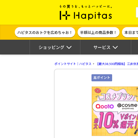
ポイント貯めて
ハピタスのおトクを広めちゃお！
半額以上の商品多数！
本日ま
ショッピング
サービス
ポイントサイト｜ハピタス
【最大38,500円相当】三井
高ポイント