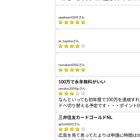
sasakisan0209さん
sk_hapitasさん
tsunakan0202さん
100万で永年無料がいい
zenshin2009jpさん
なんといっても初年度で100万を達成す
ドへ切り替える予定です・・・ポイント0
三井住友カードゴールドNL
sjchoi9603さん
広告を見て思ってたよりは申請に時間は