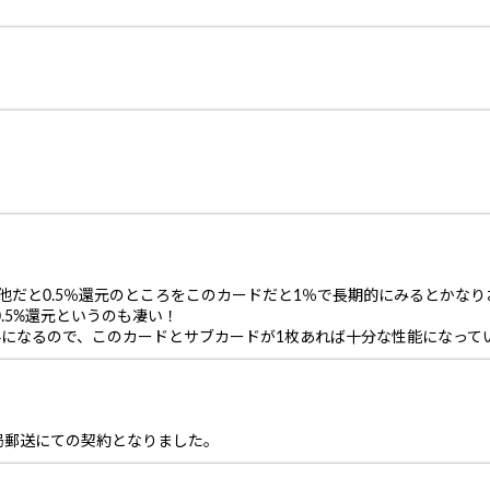
。他だと0.5％還元のところをこのカードだと1％で長期的にみるとかな
0.5%還元というのも凄い！
料になるので、このカードとサブカードが1枚あれば十分な性能になって
局郵送にての契約となりました。