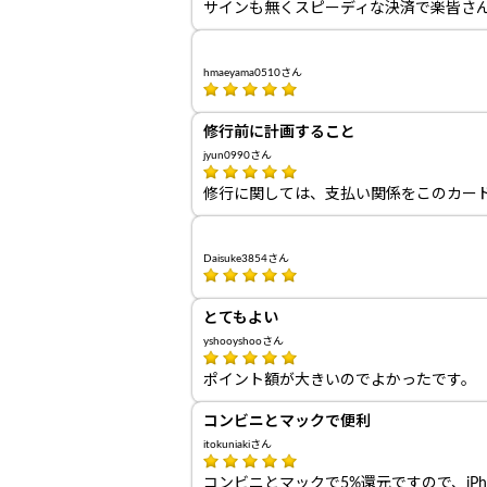
サインも無くスピーディな決済で楽皆さ
hmaeyama0510さん
修行前に計画すること
jyun0990さん
修行に関しては、支払い関係をこのカー
Daisuke3854さん
とてもよい
yshooyshooさん
ポイント額が大きいのでよかったです。
コンビニとマックで便利
itokuniakiさん
コンビニとマックで5%還元ですので、iP