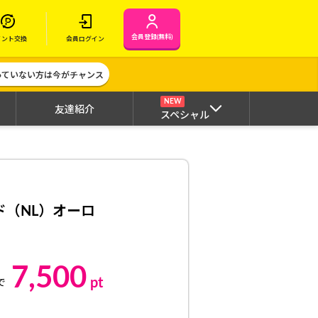
会員登録(無料)
イント交換
会員ログイン
作っていない方は今がチャンス
NEW
友達紹介
スペシャル
ド（NL）オーロ
7,500
pt
で