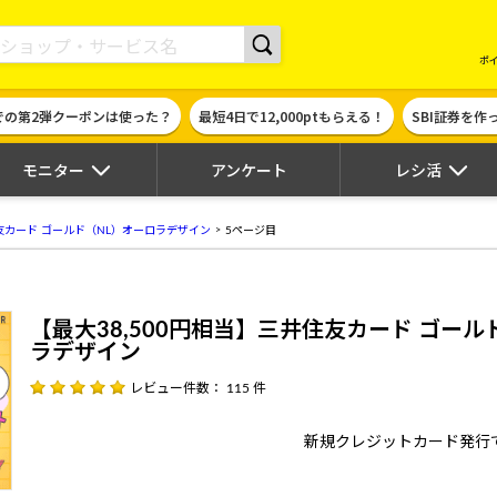
現金やギフト券に交換できるポイントサイト | ハピタス
ポ
での第2弾クーポンは使った？
最短4日で12,000ptもらえる！
SBI証券を
モニター
アンケート
レシ活
住友カード ゴールド（NL）オーロラデザイン
5ページ目
【最大38,500円相当】三井住友カード ゴール
ラデザイン
レビュー件数： 115 件
新規クレジットカード発行