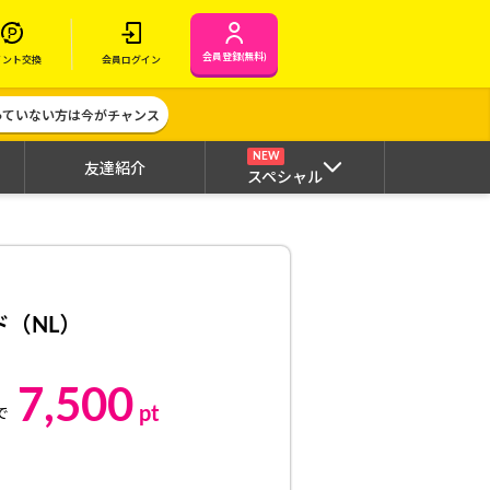
会員登録(無料)
イント交換
会員ログイン
作っていない方は今がチャンス
NEW
友達紹介
スペシャル
ド（NL）
7,500
pt
で