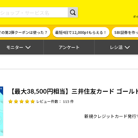
現金やギフト券に交換できるポイントサイト | ハピタス
ポ
での第2弾クーポンは使った？
最短4日で12,000ptもらえる！
SBI証券を
モニター
アンケート
レシ活
【最大38,500円相当】三井住友カード ゴール
レビュー件数： 115 件
新規クレジットカード発行