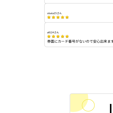
obata25さん
all124さん
券面にカード番号がないので安心出来ま