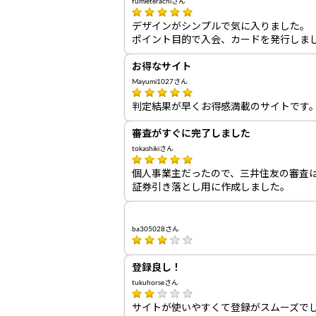
fumieterachiさん
デザインがシンプルで気に入りました。
ポイント目的で入会、カードを発行しま
お得なサイト
Mayumi1027さん
判定結果が早くお得感満載のサイトです
審査がすぐに完了しました
tokashikiさん
個人事業主だったので、三井住友の審査は
証券引き落とし用に作成しました。
ba305028さん
登録良し！
tukuhorseさん
サイトが使いやすくて登録がスムーズで