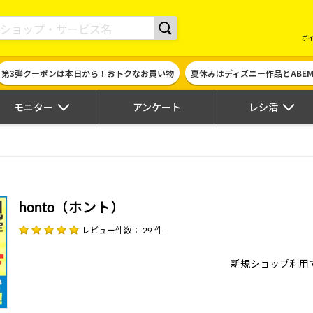
現金やギフト券に交換できるポイントサイト | ハピタス
ポ
第3弾クーポンは本日から！おトクなお買い物
夏休みはディズニー作品とABE
モニター
アンケート
レシ活
honto（ホント）
レビュー件数： 29 件
新規ショップ利用