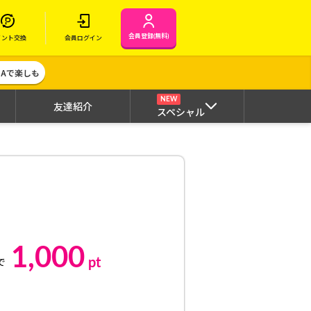
会員登録(無料)
イント交換
会員ログイン
MAで楽しも
NEW
友達紹介
スペシャル
1,000
pt
で