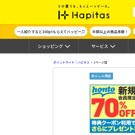
ポイント貯めて
一人紹介すると300ptもらえてハッピー♫
半額以上の商品多数！
ショッピング
サービス
ポイントサイト｜ハピタス
1ページ目
あんしん保証