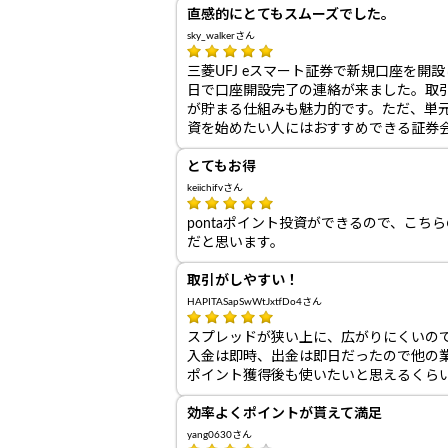
直感的にとてもスムーズでした。
sky_walkerさん
三菱UFJ eスマート証券で新規口座を
日で口座開設完了の連絡が来ました。取引
が貯まる仕組みも魅力的です。ただ、単
資を始めたい人にはおすすめできる証券
とてもお得
keiichifvさん
pontaポイント投資ができるので、こ
だと思います。
取引がしやすい！
HAPITASapSwWtJxtfDo4さん
スプレッドが狭い上に、広がりにくいの
入金は即時、出金は即日だったので他の
ポイント獲得後も使いたいと思えるくら
効率よくポイントが貰えて満足
yang0630さん