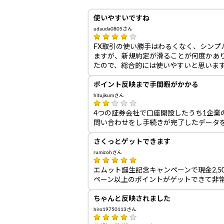
使いやすいですね
udauda0805さん
FX取引の使い勝手はわるくなく、シン
ますが、新規約定が滑ることが何度かあ
たので、総合的には使いやすいと思いま
ポイント反映まで手間暇がかかる
hitujikumさん
4つの証券会社で口座開設したうち1企
問い合わせをし手続きが完了したデータ
さくっとゲットできます
rumizohさん
エムット誕生記念キャンペーンで現金2,
ペーン以上のポイントがゲットできて非
ちゃんと反映されました
hiro19750113さん