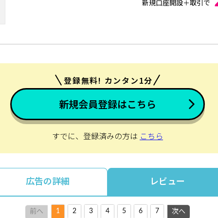
新規口座開設＋取引で
登録無料! カンタン1分
新規会員登録はこちら
すでに、登録済みの方は
こちら
広告の詳細
レビュー
1
2
3
4
5
6
7
前へ
次へ