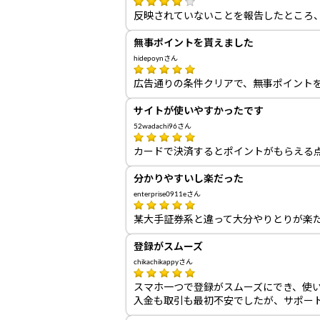
反映されていないことを報告したところ
無事ポイントを貰えました
hidepoynさん
広告通りの条件クリアで、無事ポイント
サイトが使いやすかったです
52wadachi96さん
カードで決済するとポイントがもらえる
分かりやすいし楽だった
enterprise0911eさん
某大手証券系と違って大分やりとりが楽
登録がスムーズ
chikachikappyさん
スマホ一つで登録がスムーズにでき、使
入金も取引も最初不安でしたが、サポー