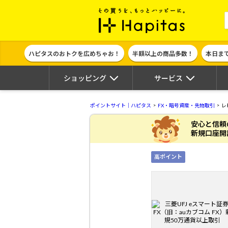
ポイント貯めて
ハピタスのおトクを広めちゃお！
半額以上の商品多数！
本日ま
ショッピング
サービス
ポイントサイト｜ハピタス
FX・暗号資産・先物取引
レ
安心と信頼
新規口座開
高ポイント