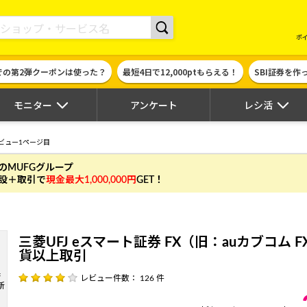
現金やギフト券に交換できるポイントサイト | ハピタス
ポ
での第2弾クーポンは使った？
最短4日で12,000ptもらえる！
SBI証券を
モニター
アンケート
レシ活
ビュー1ページ目
のMUFGグループ
設＋取引で
現金最大1,000,000円
GET！
三菱UFJ eスマート証券 FX（旧：auカブコム 
貨以上取引
レビュー件数： 126 件