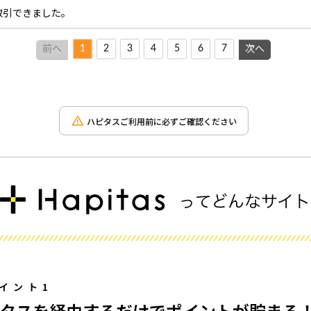
取引できました。
1
2
3
4
5
6
7
前へ
次へ
ハピタスご利用前に必ずご確認ください
イント1
タスを経由するだけでポイントが貯まる