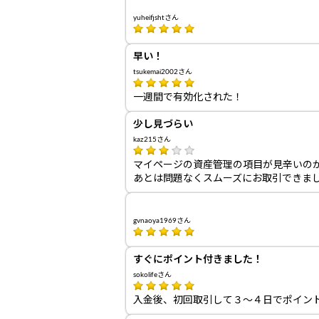
yuheifjshtさん
早い！
tsukemai2002さん
一週間で有効化された！
少し見づらい
kaz215さん
マイページの資産管理の項目が見辛いの
あとは問題なくスムーズにお取引できま
gvnaoya1969さん
すぐにポイント付きました！
sokolifeさん
入金後、初回取引して３～４日でポイン