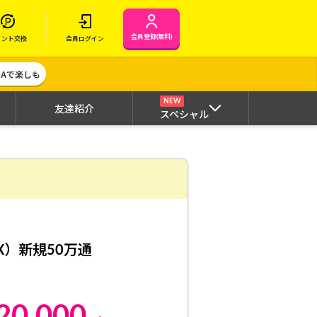
会員登録(無料)
イント交換
会員ログイン
MAで楽しも
NEW
友達紹介
スペシャル
FX）新規50万通