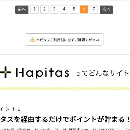
1
2
3
4
5
6
7
前へ
次へ
ハピタスご利用前に必ずご確認ください
イント1
タスを経由するだけでポイントが貯まる