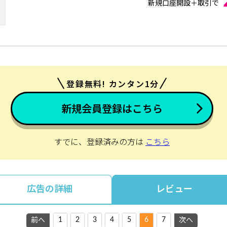
新規口座開設＋取引で
登録無料! カンタン1分
新規会員登録はこちら
すでに、登録済みの方は
こちら
広告の詳細
レビュー
1
2
3
4
5
6
7
前へ
次へ