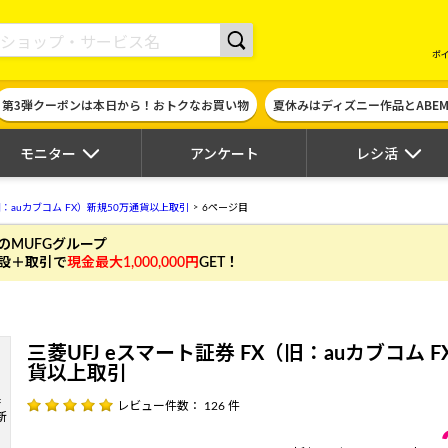
現金やギフト券に交換できるポイントサイト | ハピタス
ポ
第3弾クーポンは本日から！おトクなお買い物
夏休みはディズニー作品とABE
モニター
アンケート
レシ活
（旧：auカブコム FX）新規50万通貨以上取引
6ページ目
のMUFGグループ
設＋取引で
現金最大1,000,000円
GET！
三菱UFJ eスマート証券 FX（旧：auカブコム 
貨以上取引
レビュー件数： 126 件