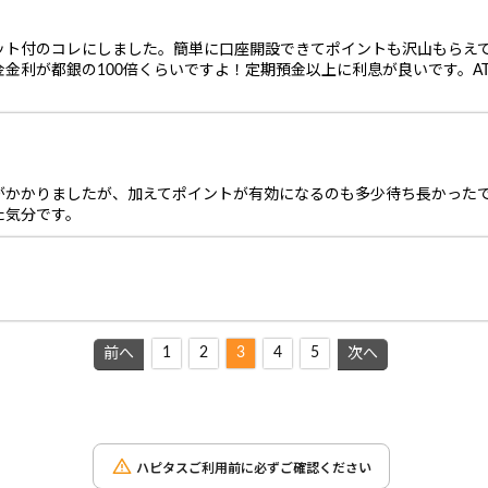
ット付のコレにしました。簡単に口座開設できてポイントも沢山もらえ
金利が都銀の100倍くらいですよ！定期預金以上に利息が良いです。A
がかかりましたが、加えてポイントが有効になるのも多少待ち長かった
た気分です。
1
2
3
4
5
前へ
次へ
ハピタスご利用前に必ずご確認ください