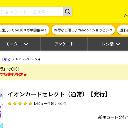
現金やギフト券に交換できるポイントサイト | ハピタス
ポ
%還元！Qoo10メガポ開催中！
お得な日曜日♪Yahoo！ショッピング
週末
モニター
アンケート
レシ活
）【発行】
レビュー3ページ目
行」でOK！
で特典も多数★
イオンカードセレクト（通常）【発行】
レビュー件数： 90 件
新規カード発行