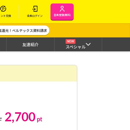
会員登録(無料)
イント交換
会員ログイン
高還元！ベルテックス資料請求
NEW
友達紹介
スペシャル
2,700
pt
で