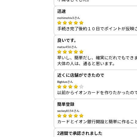
不満なしでした。
迅速
mohimohiv3さん
手続き完了後約１０日でポイントが反映
良いです。
matsu456さん
早いし、簡単だし、確実にだれでもでき
大体の人は、通ると思います。
近くに店舗ができたので
Bigblueさん
以前からイオンカードを作りたかったの
簡単登録
seckey8154さん
カードとイオン銀行開設と簡単に作るこ
2週間で承認されました