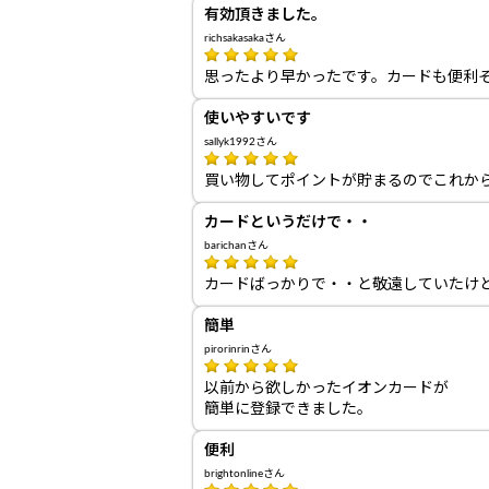
有効頂きました。
richsakasakaさん
思ったより早かったです。カードも便利
使いやすいです
sallyk1992さん
買い物してポイントが貯まるのでこれか
カードというだけで・・
barichanさん
カードばっかりで・・と敬遠していたけ
簡単
pirorinrinさん
以前から欲しかったイオンカードが
簡単に登録できました。
便利
brightonlineさん