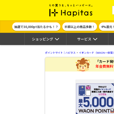
ポイント貯めて
抽選で30,000pt当たるかも！？
半額以上の商品多数！
4%還元
ショッピング
サービス
ポイントサイト｜ハピタス
イオンカード（WAON一体型
「カード発
年会費無料