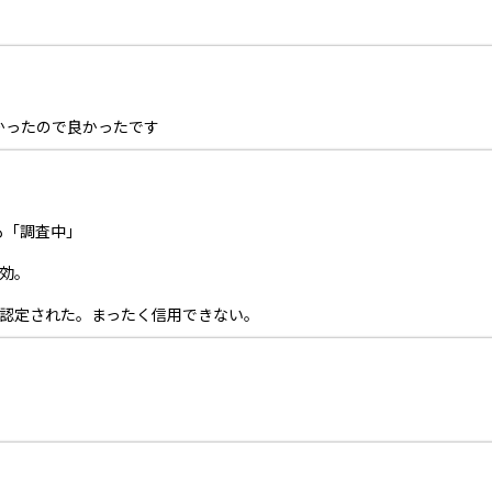
かったので良かったです
も「調査中」
効。
か認定された。まったく信用できない。