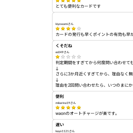
とても便利なカードです
kiyowamiさん
カードの発行も早くポイントの有効も早
くそだね
es049さん
判定期間をすぎてから何度問い合わせて
↓
さらに3か月近くすぎてから、理由なく無
↓
理由を2回問い合わせたら、いつのまに
便利
mikarina19さん
waonのオートチャージが楽です。
遅い
kayo1121さん