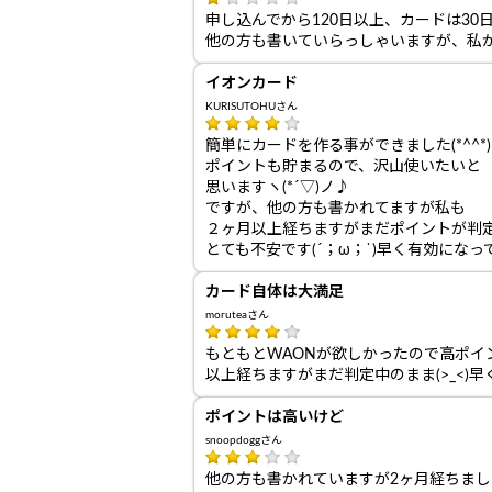
申し込んでから120日以上、カードは3
他の方も書いていらっしゃいますが、私
イオンカード
KURISUTOHUさん
簡単にカードを作る事ができました(*^^*)
ポイントも貯まるので、沢山使いたいと
思いますヽ(*´▽)ノ♪
ですが、他の方も書かれてますが私も
２ヶ月以上経ちますがまだポイントが判
とても不安です(´；ω；`)早く有効にな
カード自体は大満足
moruteaさん
もともとWAONが欲しかったので高ポ
以上経ちますがまだ判定中のまま(>_<)
ポイントは高いけど
snoopdoggさん
他の方も書かれていますが2ヶ月経ちま