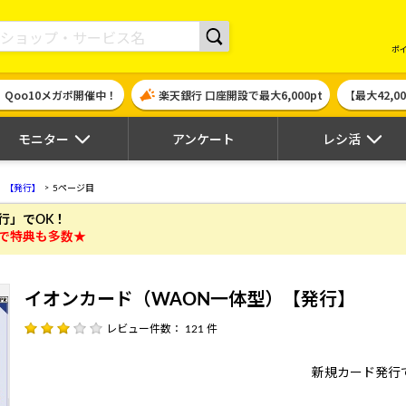
現金やギフト券に交換できるポイントサイト | ハピタス
ポ
！Qoo10メガポ開催中！
楽天銀行 口座開設で最大6,000pt
【最大42,
モニター
アンケート
レシ活
）【発行】
5ページ目
行」でOK！
で特典も多数★
イオンカード（WAON一体型）【発行】
レビュー件数： 121 件
新規カード発行