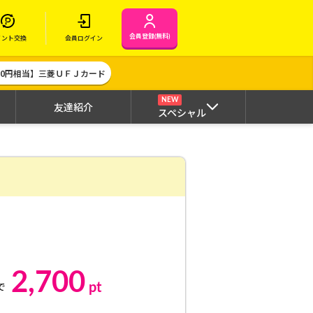
会員登録(無料)
イント交換
会員ログイン
000円相当】三菱ＵＦＪカード
NEW
友達紹介
スペシャル
2,700
pt
で