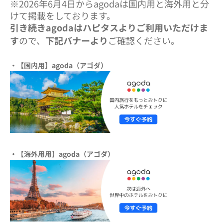
※2026年6月4日からagodaは国内用と海外用と分
けて掲載をしております。
引き続きagodaはハピタスよりご利用いただけま
す
ので、
下記バナーより
ご確認ください。
・【国内用】agoda（アゴダ）
・【海外用用】agoda（アゴダ）