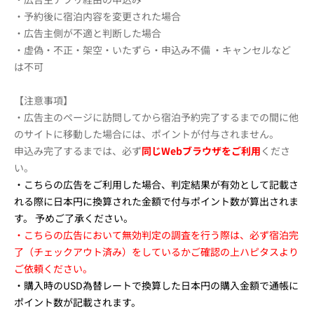
・予約後に宿泊内容を変更された場合
・広告主側が不適と判断した場合
・虚偽・不正・架空・いたずら・申込み不備 ・キャンセルなど
は不可
【注意事項】
・広告主のページに訪問してから宿泊予約完了するまでの間に他
のサイトに移動した場合には、ポイントが付与されません。
申込み完了するまでは、必ず
同じWebブラウザをご利用
くださ
い。
・こちらの広告をご利用した場合、
判定結果が有効として記載さ
れる際に日本円に換算された金額で付与ポイント数が算出されま
す。
予めご了承ください。
・こちらの広告において無効判定の調査を行う際は、必ず宿泊完
了（チェックアウト済み）をしているかご確認の上ハピタスより
ご依頼ください。
・購入時のUSD為替レートで換算した日本円の購入金額で通帳に
ポイント数が記載されます。