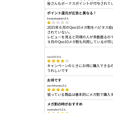
皆さんもボーナスポイントが付与されて
ポイント還元が広告と異なる！
Ewaluehaekahiさん
2025年６月のQoo10メガ割をハピタ
されていない。
レビューを見ると同様の人が多数居るの
９月のQoo10メガ割も利用しているが
nico315さん
キャンペーンのときにお得に購入できる
うれしいです
お得です
yacchihomeyさん
狙っている商品は基本的にメガ割で購入
メガ割の時がおすすめ
sumiradio15さん