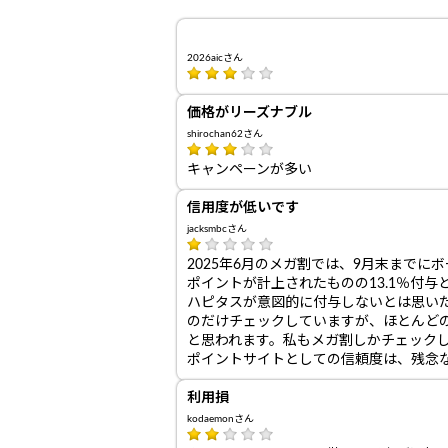
2026aicさん
価格がリーズナブル
shirochan62さん
キャンペーンが多い
信用度が低いです
jacksmbcさん
2025年6月のメガ割では、9月末までに
ポイントが計上されたものの13.1％付
ハピタスが意図的に付与しないとは思い
のだけチェックしていますが、ほとんど
と思われます。私もメガ割しかチェック
ポイントサイトとしての信頼度は、残念
利用損
kodaemonさん