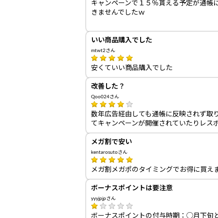
キャンペーンで１５％貰える予定が通帳に
きませんでしたｗ
いい商品購入でした
mtwt2さん
安くていい商品購入でした
改善した？
Qoo024さん
数年広告経由しても通帳に反映されず取り
てキャンペーンが開催されていたりレス
メガ割で安い
kentarosutoさん
メガ割メガポのタイミングでお得に買え
ボーナスポイントは要注意
yyyjpjpさん
ボーナスポイントの付与時期：◯月下旬