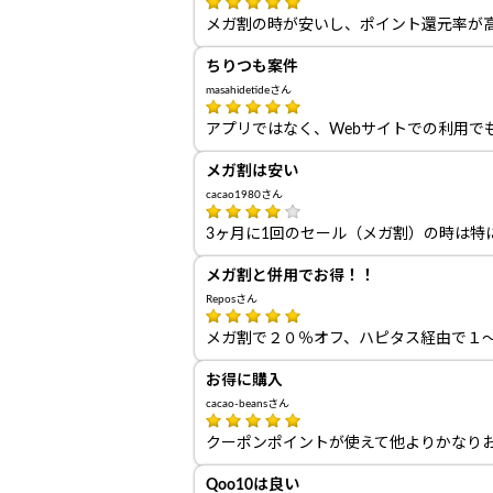
メガ割の時が安いし、ポイント還元率が
ちりつも案件
masahidetideさん
アプリではなく、Webサイトでの利用で
メガ割は安い
cacao1980さん
3ヶ月に1回のセール（メガ割）の時は特
メガ割と併用でお得！！
Reposさん
メガ割で２０％オフ、ハピタス経由で１
お得に購入
cacao-beansさん
クーポンポイントが使えて他よりかなり
Qoo10は良い