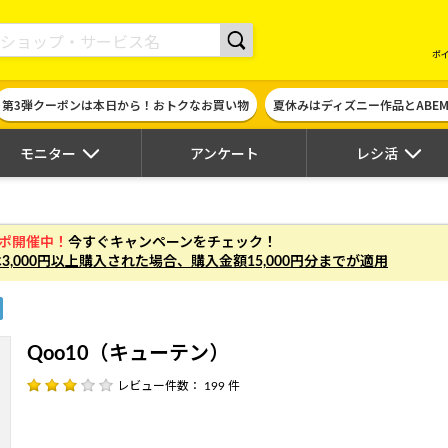
現金やギフト券に交換できるポイントサイト | ハピタス
ポ
第3弾クーポンは本日から！おトクなお買い物
夏休みはディズニー作品とABE
モニター
アンケート
レシ活
ガポ開催中！
今すぐキャンペーンをチェック！
は
3,000円以上
購入された場合、
購入金額15,000円分まで
が適用
Qoo10（キューテン）
レビュー件数： 199 件