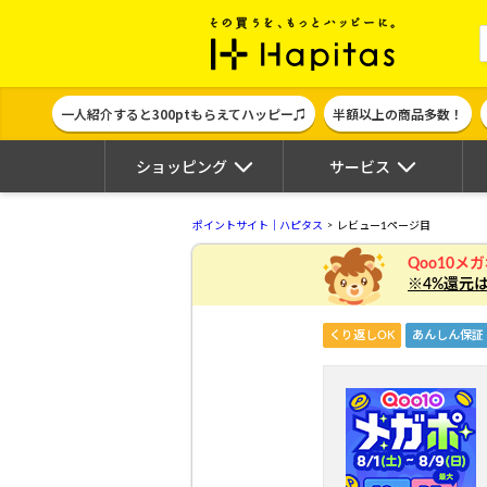
ポイント貯めて
一人紹介すると300ptもらえてハッピー♫
半額以上の商品多数！
ショッピング
サービス
ポイントサイト｜ハピタス
レビュー1ページ目
Qoo10メ
※4%還元
くり返しOK
あんしん保証