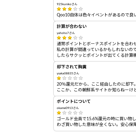
925kunikoさん
Qoo10自体は色々イベントがあるので
計算が合わない
yahoho7さん
通常ポイントとボーナスポイントを合わ
私の計算が間違っているかもしれないの
したらサクッとポイントが出てくる計算
却下されて胸糞
ysaka08835さん
20％還元だから、ここ経由したのに却下
ここか、この朝鮮系サイトか知らねーけ
ポイントについて
okame0913さん
ゴールド会員で15.6%還元の時に買い物
わざ買い物した意味が全くない。安心保