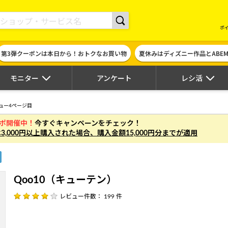
現金やギフト券に交換できるポイントサイト | ハピタス
ポ
第3弾クーポンは本日から！おトクなお買い物
夏休みはディズニー作品とABE
モニター
アンケート
レシ活
ュー4ページ目
ガポ開催中！
今すぐキャンペーンをチェック！
は
3,000円以上
購入された場合、
購入金額15,000円分まで
が適用
Qoo10（キューテン）
レビュー件数： 199 件