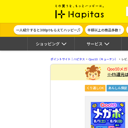
ポイント貯めて
一人紹介すると300ptもらえてハッピー♫
半額以上の商品多数！
ショッピング
サービス
ポイントサイト｜ハピタス
Qoo10（キューテン）
レビ
Qoo10メ
※4%還元
くり返しOK
あんしん保証