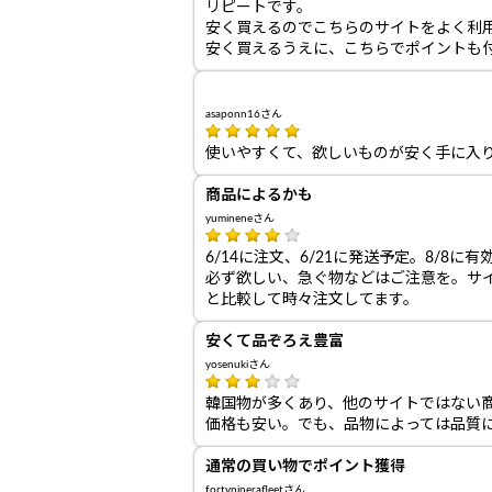
リピートです。
安く買えるのでこちらのサイトをよく利
安く買えるうえに、こちらでポイントも
asaponn16さん
使いやすくて、欲しいものが安く手に入
商品によるかも
yumineneさん
6/14に注文、6/21に発送予定。8/
必ず欲しい、急ぐ物などはご注意を。サ
と比較して時々注文してます。
安くて品ぞろえ豊富
yosenukiさん
韓国物が多くあり、他のサイトではない
価格も安い。でも、品物によっては品質
通常の買い物でポイント獲得
fortyninerafleetさん