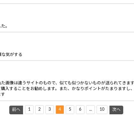
した。
様な気がする
れた画像は違うサイトのもので、似ても似つかないものが送られてきます
て購入することをお勧めします。また、かなりポイントがたまりますし、
ます
1
2
3
4
5
6
...
10
前へ
次へ